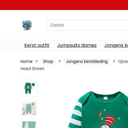
Search
for:
Kerst outfit
Jumpsuits dames
Jongens k
Home
Shop
Jongens kerstkleding
Qira
Hoed Groen