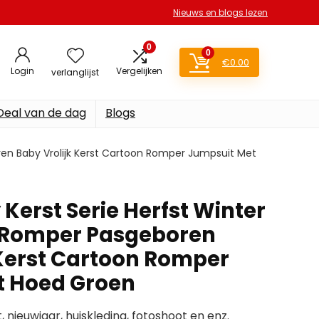
Nieuws en blogs lezen
0
0
€
0.00
Login
Vergelijken
verlanglijst
Deal van de dag
Blogs
en Baby Vrolijk Kerst Cartoon Romper Jumpsuit Met
Kerst Serie Herfst Winter
Romper Pasgeboren
 Kerst Cartoon Romper
t Hoed Groen
, nieuwjaar, huiskleding, fotoshoot en enz.