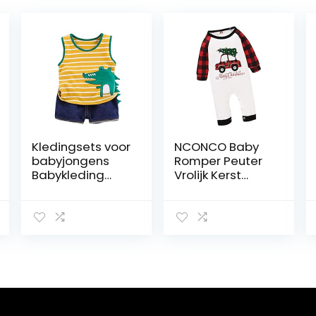
Kledingsets voor
NCONCO Baby
babyjongens
Romper Peuter
Babykleding
Vrolijk Kerst
Outfits Katoen
Plaid Mouw
bedrukte top
Jumpsuit voor
Casual 2-delige
Peuter Meisje
set Winter
Jongen
babykleding
(geel, 80)
Perfect