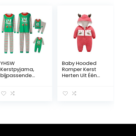
YHSW
Baby Hooded
Kerstpyjama,
Romper Kerst
bijpassende
Herten Uit Één
kerstpyjama,
Stuk Winter
voor vrouwen,
Jumpsuit Drie-
mannen,
Lagen
kinderen,
Gewatteerde
nachtkleding
Katoen Plus
met lange
Fluwelen
mouwen
Jumpsuit Baby
Snowsuit,Red,73
cm