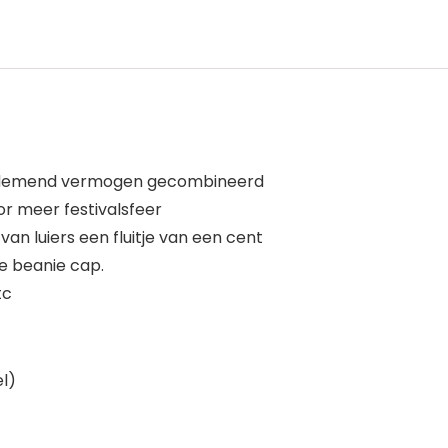
n ademend vermogen gecombineerd
 meer festivalsfeer
n luiers een fluitje van een cent
e beanie cap.
tc
l)