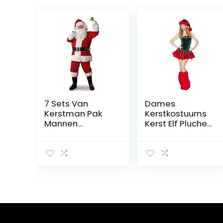
7 Sets Van
Dames
Kerstman Pak
Kerstkostuums
Mannen
Kerst Elf Pluche
Volwassen Kerst
Jurken
Aankleden
Kerstfeest
Kerstvakantie
Uniformen
Rood
Prestatiekostuu
ms (Kleur: Groen
+ Rood)