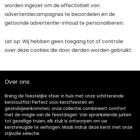
worden ingezet om de effectiviteit van
advertentiecampagnes te beoordelen en de
getoonde advertentie-inhoud te personaliseren.
Let op: Wij hebben geen toegang tot of controle
over deze cookies die door derden worden gebruikt.
Over ons
Breng de feestelijke sfeer in huis met onze schitterende
kerstoutfits! Perfect voor kerstfeesten en
gezinsbijeenkomsten, onze collectie combineert comfort
met de magie van de feestdagen. Van sprankelende jurken
tot gezellige truien, elk stuk is ontworpen om uw
kerstvreugde te verhogen. Maak indruk deze kerst met onze
stijlvolle selectie.