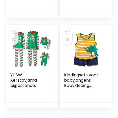
Set, Lange Mouw
Jumpsuit Lange
Blouse+ Plaid
Mouw Playsuit
Lange Broek Baby
Xmas Outfit, Korte,
Romper Xmas
3-6 Maanden
Pyjama
Nachtkleding
Vakantie Pak voor
Papa Moeder
Meisjes Jongens
YHSW
Kledingsets voor
Kerstpyjama,
babyjongens
bijpassende
Babykleding
kerstpyjama, voor
Outfits Katoen
vrouwen, mannen,
bedrukte top
kinderen,
Casual 2-delige
nachtkleding met
set Winter
lange mouwen
babykleding (geel,
80) Perfect