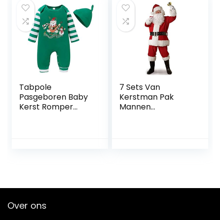
Tabpole
7 Sets Van
Pasgeboren Baby
Kerstman Pak
Kerst Romper
Mannen
Lange Mouw Vrolijk
Volwassen Kerst
Kerstfeest
Aankleden
Jumpsuit met
Kerstvakantie
Hoed voor
Rood
Jongens Meisjes
Over ons