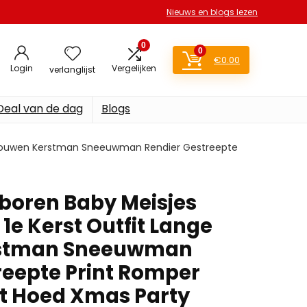
Nieuws en blogs lezen
0
0
€
0.00
Login
Vergelijken
verlanglijst
Deal van de dag
Blogs
ge Mouwen Kerstman Sneeuwman Rendier Gestreepte
boren Baby Meisjes
1e Kerst Outfit Lange
stman Sneeuwman
reepte Print Romper
t Hoed Xmas Party