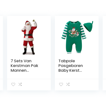
7 Sets Van
Tabpole
Kerstman Pak
Pasgeboren
Mannen
Baby Kerst
Volwassen Kerst
Romper Lange
Aankleden
Mouw Vrolijk
Kerstvakantie
Kerstfeest
Rood
Jumpsuit met
Hoed voor
Jongens Meisjes