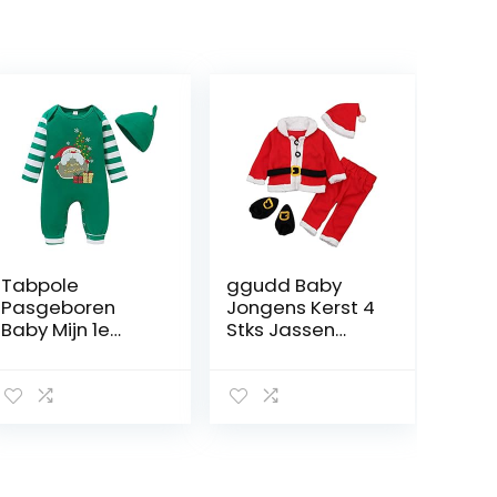
Tabpole
ggudd Baby
Pasgeboren
Jongens Kerst 4
Baby Mijn 1e
Stks Jassen
Kerst Romper
Tops+Broek+Ho
Jumpsuit Outfit
ed+Sokken
Hoofdband
Warm Santa
Xmas Kleding
Outfit Kleding
Sets voor 0-24
Maanden