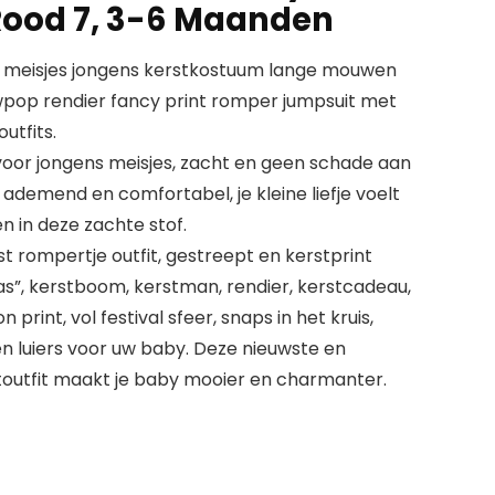
 Rood 7, 3-6 Maanden
 meisjes jongens kerstkostuum lange mouwen
pop rendier fancy print romper jumpsuit met
utfits.
oor jongens meisjes, zacht en geen schade aan
 ademend en comfortabel, je kleine liefje voelt
 in deze zachte stof.
t rompertje outfit, gestreept en kerstprint
as”, kerstboom, kerstman, rendier, kerstcadeau,
print, vol festival sfeer, snaps in het kruis,
n luiers voor uw baby. Deze nieuwste en
rstoutfit maakt je baby mooier en charmanter.