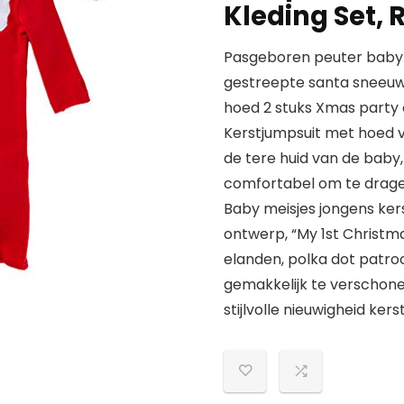
Kleding Set,
Pasgeboren peuter baby
gestreepte santa sneeuw
hoed 2 stuks Xmas party o
Kerstjumpsuit met hoed v
de tere huid van de baby,
comfortabel om te dragen
Baby meisjes jongens kers
ontwerp, “My 1st Christm
elanden, polka dot patroon 
gemakkelijk te verschone
stijlvolle nieuwigheid ke