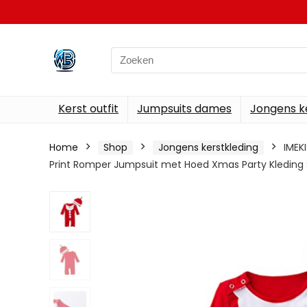
Search
for:
Kerst outfit
Jumpsuits dames
Jongens k
Home
Shop
Jongens kerstkleding
IMEK
Print Romper Jumpsuit met Hoed Xmas Party Kleding 