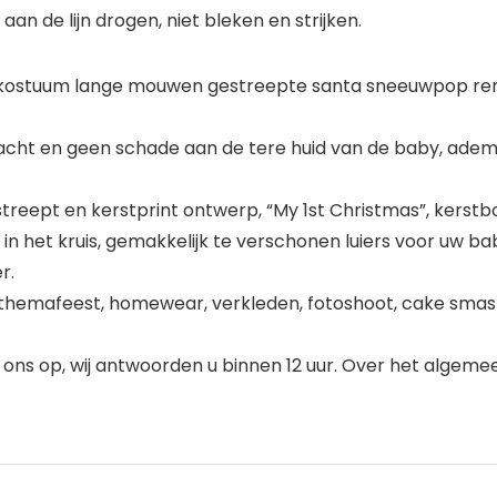
an de lijn drogen, niet bleken en strijken.
kostuum lange mouwen gestreepte santa sneeuwpop rend
acht en geen schade aan de tere huid van de baby, ademen
streept en kerstprint ontwerp, “My 1st Christmas”, kerst
s in het kruis, gemakkelijk te verschonen luiers voor uw ba
r.
or themafeest, homewear, verkleden, fotoshoot, cake smash,
 ons op, wij antwoorden u binnen 12 uur. Over het algem