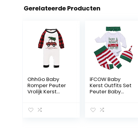
Gerelateerde Producten
OhhGo Baby
iFCOW Baby
Romper Peuter
Kerst Outfits Set
Vrolijk Kerst
Peuter Baby
Geruite Mouw
Xmas Lange
Jumpsuit
Mouwen Romper
Broek Jumpsuit
Hoofdband
Hoed Kid Kind
Kleding Kit