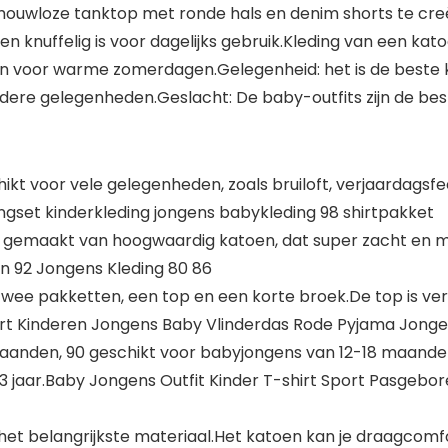
​mouwloze tanktop met ronde hals en denim shorts te cr
en knuffelig is voor dagelijks gebruik.Kleding van een kato
jn voor warme zomerdagen.Gelegenheid: het is de beste ke
dere gelegenheden.Geslacht: De baby-outfits zijn de bes
t voor vele gelegenheden, zoals bruiloft, verjaardagsfee
ingset kinderkleding jongens babykleding 98 shirtpakket
 gemaakt van hoogwaardig katoen, dat super zacht en ma
n 92 Jongens Kleding 80 86
 twee pakketten, een top en een korte broek.De top is 
Shirt Kinderen Jongens Baby Vlinderdas Rode Pyjama Jong
aanden, 90 geschikt voor babyjongens van 12-18 maanden
3 jaar.Baby Jongens Outfit Kinder T-shirt Sport Pasgeb
et belangrijkste materiaal.Het katoen kan je draagcom