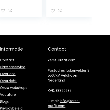
Stuk Winter
Outfit Heren
Jumpsuit Drie-
Romper Korte
Lagen
Mouw Strikje
Gewatteerde
Bodysuit Shorts
Katoen Plus
Broek Een Jaar
Fluwelen
Oude Cake
Jumpsuit Baby
Smash Outfit
Snowsuit,Red,73
Bruiloft Pak
cm
Fotografie Foto
Props
Informatie
Contact
Contact
kerst-outfit.com
Klantenservice
Postadres: Lakenvelder 3
Over ons
5507KV Veldhoven
Nederland
Overzicht
Onze webshops
KVK: 88360687
Vacature
E-mail:
info@kerst-
Blogs
outfit.com
Privacybeleid