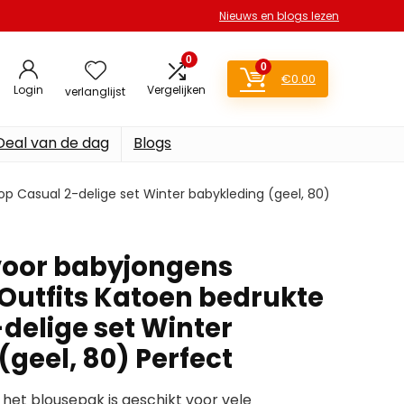
Nieuws en blogs lezen
0
0
€
0.00
Login
Vergelijken
verlanglijst
Deal van de dag
Blogs
p Casual 2-delige set Winter babykleding (geel, 80)
voor babyjongens
Outfits Katoen bedrukte
delige set Winter
geel, 80) Perfect
et blousepak is geschikt voor vele