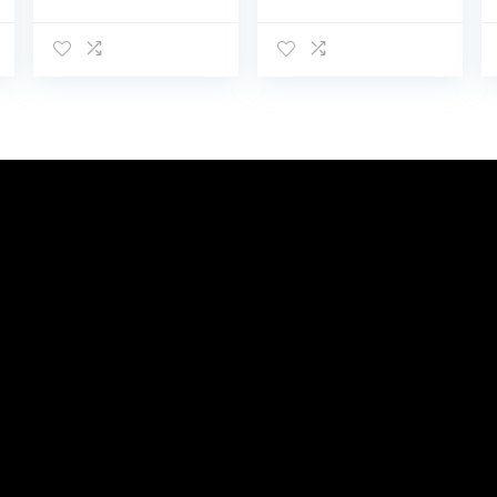
Volwassen Kerst
Volwassen
Aankleden
Jumpsuit
Kerstvakantie
Halloween
Rood
Carnaval
Kostuum Set
Clown