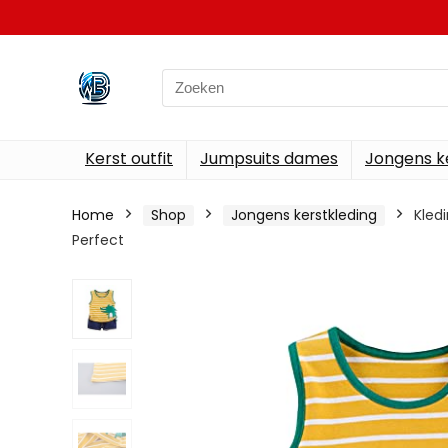
Search
for:
Kerst outfit
Jumpsuits dames
Jongens k
Home
Shop
Jongens kerstkleding
Kled
Perfect