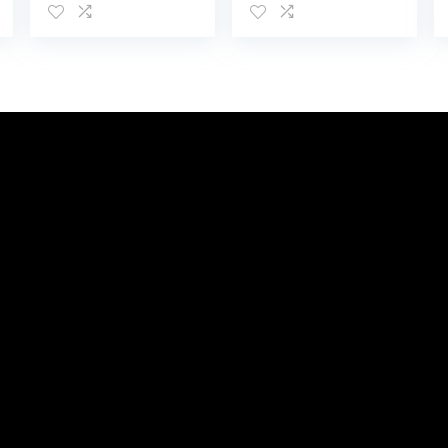
Hoofdband
Lange Mouwen
Hoed Kleding
Kerstman
Set
Sneeuwman
Rendier
Gestreepte Print
Romper
Jumpsuit met
Hoed Xmas
Party Kleding
Set, Rood 7, 3-6
Maanden