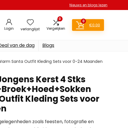
Nieuws en blogs lezen
0
0
€
0.00
Login
Vergelijken
verlanglijst
Deal van de dag
Blogs
arm Santa Outfit Kleding Sets voor 0-24 Maanden
ongens Kerst 4 Stks
+Broek+Hoed+Sokken
utfit Kleding Sets voor
en
 gelegenheden zoals feesten, fotografie en