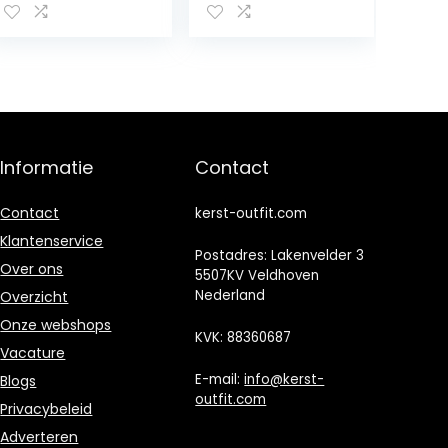
Vrolijk Kerstfeest
Mouw Strikje
Jumpsuit Overall
Bodysuit Shorts
met Hoed Groen
Broek Een Jaar
Korte Romper
Oude Cake
voor Meisjes
Smash Outfit
Jongens
Bruiloft Pak
(Verschillende
Fotografie Foto
Maten)
Props
Informatie
Contact
Contact
kerst-outfit.com
Klantenservice
Postadres: Lakenvelder 3
Over ons
5507KV Veldhoven
Nederland
Overzicht
Onze webshops
KVK: 88360687
Vacature
E-mail:
info@kerst-
Blogs
outfit.com
Privacybeleid
Adverteren