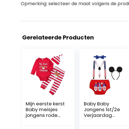
Opmerking: selecteer de maat volgens de produ
Gerelateerde Producten
Mijn eerste kerst
Baby Baby
Baby meisjes
Jongens 1st/2e
jongens rode
Verjaardag
rompertje met
Cake Smash
gestreepte
Outfit Set