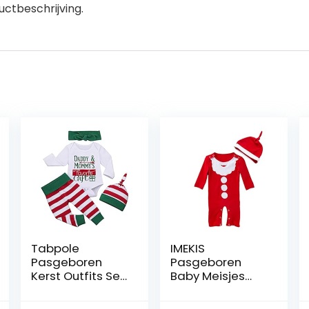
ctbeschrijving.
Tabpole
IMEKIS
Pasgeboren
Pasgeboren
Kerst Outfits Set
Baby Meisjes
Peuter Baby
Jongens Mijn 1e
Romper Broek
Kerst Outfit