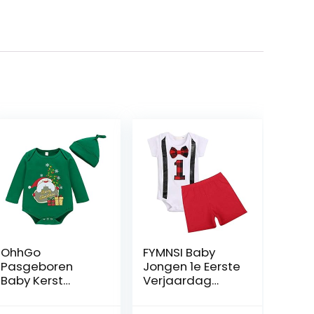
OhhGo
FYMNSI Baby
Pasgeboren
Jongen 1e Eerste
Baby Kerst
Verjaardag
Romper Baby
Outfit Heren
Lange Mouw
Romper Korte