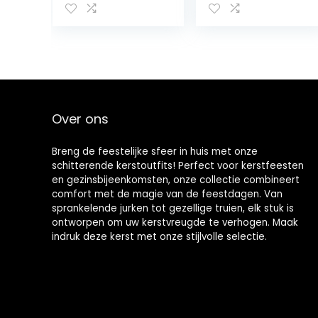
broek en hoed
Formele Heren
3-delige
Pak Luier Cover
pasgeboren
Shorts Bloomers
outfit
+ Y-Back Clip
Bretels +
Vlinderdas +
Hoofdband 4
STKS Foto Props
Over ons
Kostuum
Breng de feestelijke sfeer in huis met onze
schitterende kerstoutfits! Perfect voor kerstfeesten
en gezinsbijeenkomsten, onze collectie combineert
comfort met de magie van de feestdagen. Van
sprankelende jurken tot gezellige truien, elk stuk is
ontworpen om uw kerstvreugde te verhogen. Maak
indruk deze kerst met onze stijlvolle selectie.