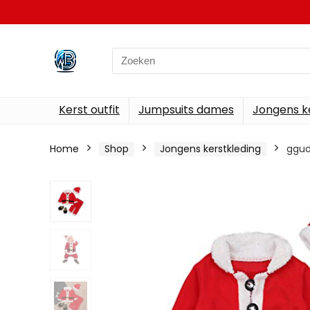
Search
for:
Kerst outfit
Jumpsuits dames
Jongens k
Home
Shop
Jongens kerstkleding
ggud