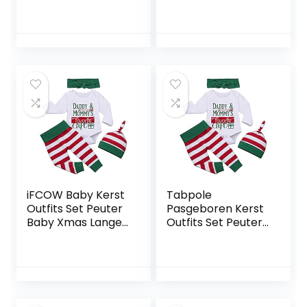
Leuke Cartoon
rompertje met
Bodysuit Set
gestreepte broek
Jumpsuit Streep
en hoed 3-delige
Hoed Voor Kerst
pasgeboren outfit
Pasgeboren Baby
Meisjes Jongens
Kleding(Pak Voor
6-12 Maanden
Hoogte Ongeveer
80 Cm)
iFCOW Baby Kerst
Tabpole
Outfits Set Peuter
Pasgeboren Kerst
Baby Xmas Lange
Outfits Set Peuter
Mouwen Romper
Baby Romper
Broek Jumpsuit
Broek Hoofdband
Hoofdband Hoed
Hoed Kleding Set
Kid Kind Kleding Kit