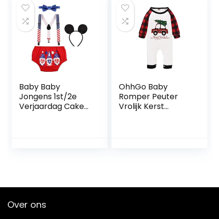
Baby Baby
OhhGo Baby
Jongens 1st/2e
Romper Peuter
Verjaardag Cake
Vrolijk Kerst
Smash Outfit Set
Geruite Mouw
Formele Heren
Jumpsuit
Pak Luier Cover
Shorts Bloomers +
Y-Back Clip
Bretels +
Vlinderdas +
Hoofdband 4 STKS
Foto Props
Over ons
Kostuum