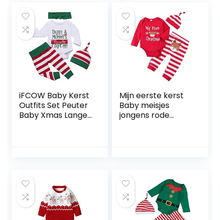
voor Meisjes
Jongens
(Verschillende
Maten)
iFCOW Baby Kerst
Mijn eerste kerst
Outfits Set Peuter
Baby meisjes
Baby Xmas Lange
jongens rode
Mouwen Romper
rompertje met
Broek Jumpsuit
gestreepte broek
Hoofdband Hoed
en hoed 3-delige
Kid Kind Kleding Kit
pasgeboren outfit