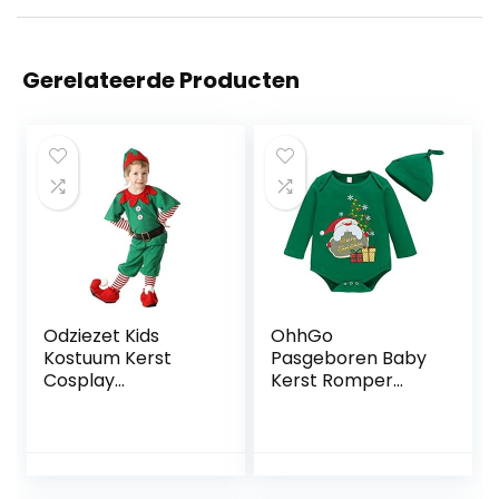
Gerelateerde Producten
Odziezet Kids
OhhGo
Kostuum Kerst
Pasgeboren Baby
Cosplay
Kerst Romper
Volwassen
Baby Lange Mouw
Jumpsuit
Vrolijk Kerstfeest
Halloween
Jumpsuit Overall
Carnaval Kostuum
met Hoed Groen
Set Clown
Korte Romper