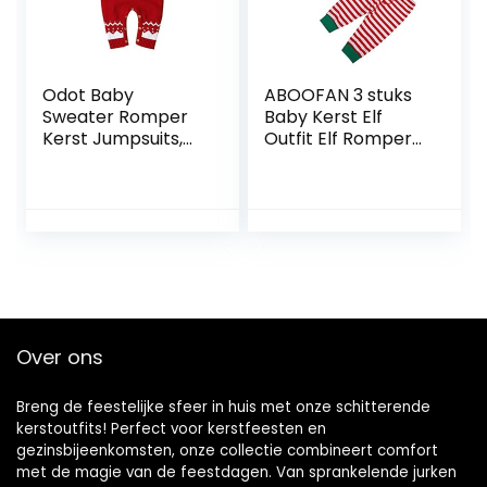
Odot Baby
ABOOFAN 3 stuks
Sweater Romper
Baby Kerst Elf
Kerst Jumpsuits,
Outfit Elf Romper
Gebreide Baby
Hoed Broek Set
Lange Mouw
Pasgeboren Baby
Kleding Rendier
Kerst Fotografie
Patroon Outfit
Prop Kostuum
voor Pasgeboren
Outfits voor Baby
Baby Jongen
Baby Peuter –
Meisje (80, Rood)
Maat 70
Over ons
Breng de feestelijke sfeer in huis met onze schitterende
kerstoutfits! Perfect voor kerstfeesten en
gezinsbijeenkomsten, onze collectie combineert comfort
met de magie van de feestdagen. Van sprankelende jurken