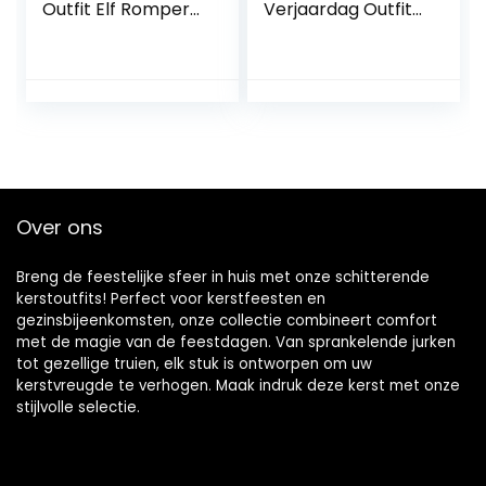
Outfit Elf Romper
Verjaardag Outfit
Hoed Broek Set
Heren Romper
Pasgeboren Baby
Korte Mouw Strikje
Kerst Fotografie
Bodysuit Shorts
Prop Kostuum
Broek Een Jaar
Outfits voor Baby
Oude Cake Smash
Baby Peuter –
Outfit Bruiloft Pak
Maat 70
Fotografie Foto
Props
Over ons
Breng de feestelijke sfeer in huis met onze schitterende
kerstoutfits! Perfect voor kerstfeesten en
gezinsbijeenkomsten, onze collectie combineert comfort
met de magie van de feestdagen. Van sprankelende jurken
tot gezellige truien, elk stuk is ontworpen om uw
kerstvreugde te verhogen. Maak indruk deze kerst met onze
stijlvolle selectie.