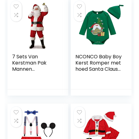
7 Sets Van
NCONCO Baby Boy
Kerstman Pak
Kerst Romper met
Mannen
hoed Santa Claus
Volwassen Kerst
Jumpsuit Lange
Aankleden
Mouw Playsuit
Kerstvakantie
Xmas Outfit, Korte,
Rood
3-6 Maanden