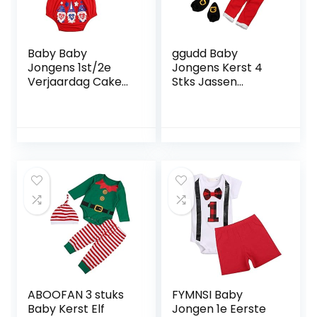
Baby Baby
ggudd Baby
Jongens 1st/2e
Jongens Kerst 4
Verjaardag Cake
Stks Jassen
Smash Outfit Set
Tops+Broek+Hoed
Formele Heren
+Sokken Warm
Pak Luier Cover
Santa Outfit
Shorts Bloomers +
Kleding Sets voor
Y-Back Clip
0-24 Maanden
Bretels +
Vlinderdas +
Hoofdband 4 STKS
Foto Props
Kostuum
ABOOFAN 3 stuks
FYMNSI Baby
Baby Kerst Elf
Jongen 1e Eerste