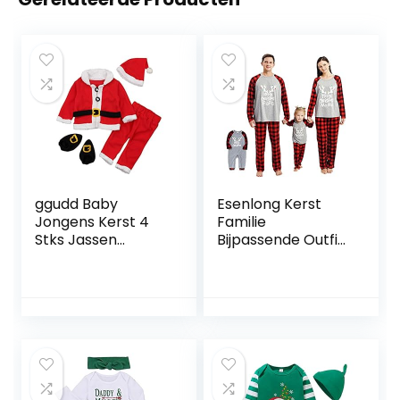
ggudd Baby
Esenlong Kerst
Jongens Kerst 4
Familie
Stks Jassen
Bijpassende Outfit
Tops+Broek+Hoed
Set, Lange Mouw
+Sokken Warm
Blouse+ Plaid
Santa Outfit
Lange Broek Baby
Kleding Sets voor
Romper Xmas
0-24 Maanden
Pyjama
Nachtkleding
Vakantie Pak voor
Papa Moeder