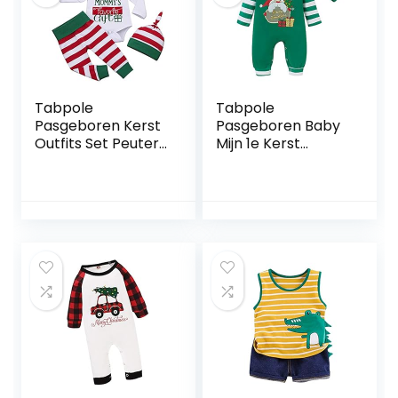
Meisjes Jongens
Tabpole
Tabpole
Pasgeboren Kerst
Pasgeboren Baby
Outfits Set Peuter
Mijn 1e Kerst
Baby Romper
Romper Jumpsuit
Broek Hoofdband
Outfit Hoofdband
Hoed Kleding Set
Xmas Kleding