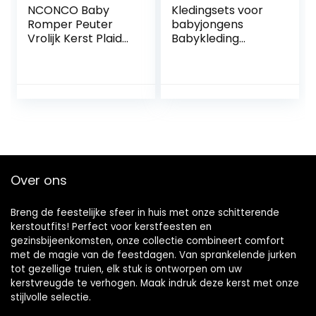
NCONCO Baby
Kledingsets voor
Romper Peuter
babyjongens
Vrolijk Kerst Plaid
Babykleding
Mouw Jumpsuit
Outfits Katoen
voor Peuter Meisje
bedrukte top
Jongen
Casual 2-delige
set Winter
babykleding (geel,
80) Perfect
Over ons
Breng de feestelijke sfeer in huis met onze schitterende
kerstoutfits! Perfect voor kerstfeesten en
gezinsbijeenkomsten, onze collectie combineert comfort
met de magie van de feestdagen. Van sprankelende jurken
tot gezellige truien, elk stuk is ontworpen om uw
kerstvreugde te verhogen. Maak indruk deze kerst met onze
stijlvolle selectie.