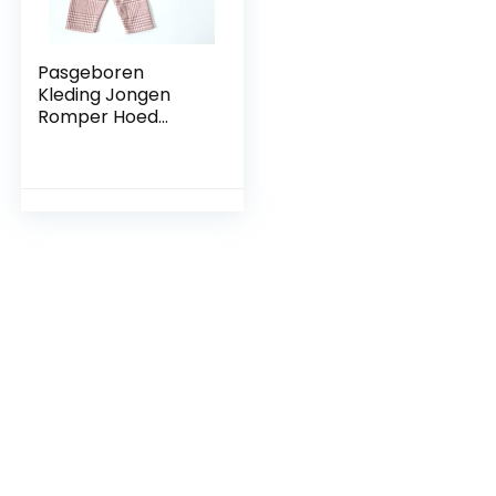
Pasgeboren
Kleding Jongen
Romper Hoed
Pakken Set met
Bretels Baby
Fotografie Prop
Sessies
Pasgeboren Foto
Outfit Platte Cap-
Roze