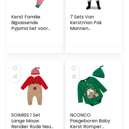
Kerst Familie
7 Sets Van
Bijpassende
Kerstman Pak
Pyjama Set voor
Mannen
Papa Moeder Kids
Volwassen Kerst
Baby Nachtkleding
Aankleden
Homewear Outfit
Kerstvakantie
Rood
SOIMISS 1 Set
NCONCO
Lange Mouw
Pasgeboren Baby
Rendier Rode Neus
Kerst Romper