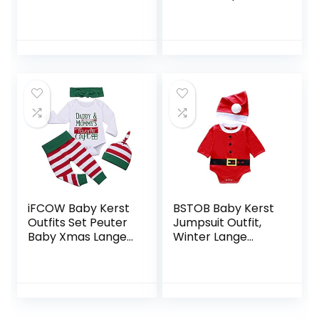
Leuke Cartoon
Baby Lange Mouw
Bodysuit Set
Vrolijk Kerstfeest
Jumpsuit Streep
Jumpsuit met
Hoed Voor Kerst
Hoed
Pasgeboren Baby
Meisjes Jongens
Kleding(Pak Voor
6-12 Maanden
Hoogte Ongeveer
80 Cm)
iFCOW Baby Kerst
BSTOB Baby Kerst
Outfits Set Peuter
Jumpsuit Outfit,
Baby Xmas Lange
Winter Lange
Mouwen Romper
Mouwen Jumpsuit
Broek Jumpsuit
Pant Hoed Santa’s
Hoofdband Hoed
Little Elf Outfits
Kid Kind Kleding Kit
Kleding Set