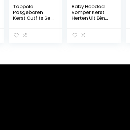
Tabpole
Baby Hooded
Pasgeboren
Romper Kerst
Kerst Outfits Set
Herten Uit Één
Peuter Baby
Stuk Winter
Romper Broek
Jumpsuit Drie-
Hoofdband
Lagen
Hoed Kleding
Gewatteerde
Set
Katoen Plus
Fluwelen
Jumpsuit Baby
Snowsuit,Red,73
cm