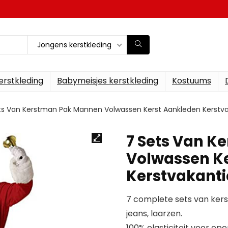
Jongens kerstkleding
erstkleding
Babymeisjes kerstkleding
Kostuums
ts Van Kerstman Pak Mannen Volwassen Kerst Aankleden Kerstv
7 Sets Van 
Volwassen K
Kerstvakanti
7 complete sets van kerst
jeans, laarzen.
100% elasticiteit voor ope