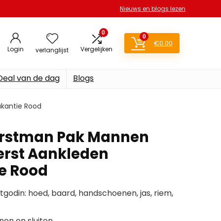
Nieuws en blogs lezen
0
0
€
0.00
Login
Vergelijken
verlanglijst
Deal van de dag
Blogs
akantie Rood
Kerstman Pak Mannen
erst Aankleden
e Rood
godin: hoed, baard, handschoenen, jas, riem,
nen en sluiten.