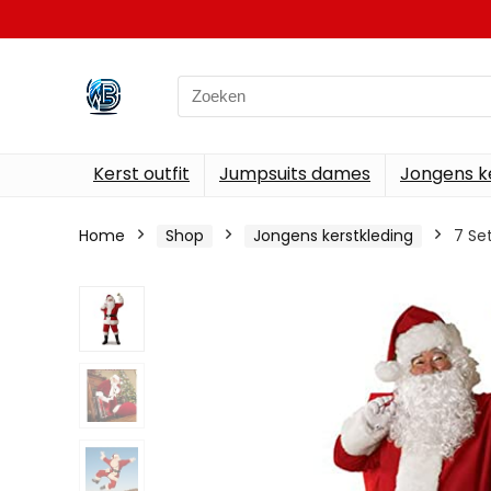
Search
for:
Kerst outfit
Jumpsuits dames
Jongens k
Home
Shop
Jongens kerstkleding
7 Se