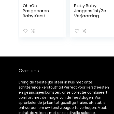
OhhGo
Baby Baby
Pasgeboren
Jongens 1st/2e
Baby Kerst
Verjaardag
Romper Baby
Cake Smash
Lange Mouw
Outfit Set
Vrolijk Kerstfeest
Formele Heren
Jumpsuit Overall
Pak Luier Cover
met Hoed Groen
Shorts Bloomers
Korte Romper
+ Y-Back Clip
voor Meisjes
Bretels +
Jongens
Vlinderdas +
(Verschillende
Hoofdband 4
Maten)
STKS Foto Props
Over ons
Kostuum
Breng de feestelijke sfeer in huis met onze
schitterende kerstoutfits! Perfect voor kerstfeesten
en gezinsbijeenkomsten, onze collectie combineert
comfort met de magie van de feestdagen. Van
sprankelende jurken tot gezellige truien, elk stuk is
ontworpen om uw kerstvreugde te verhogen. Maak
indruk deze kerst met onze stijlvolle selectie.