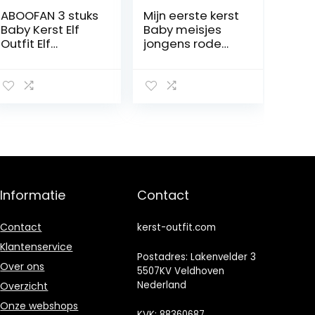
ABOOFAN 3 stuks
Mijn eerste kerst
Baby Kerst Elf
Baby meisjes
Outfit Elf
jongens rode
Romper Hoed
rompertje met
Broek Set
gestreepte
Pasgeboren
broek en hoed
Baby Kerst
3-delige
Fotografie Prop
pasgeboren
Kostuum Outfits
outfit
voor Baby Baby
Peuter – Maat
70
Informatie
Contact
Contact
kerst-outfit.com
Klantenservice
Postadres: Lakenvelder 3
Over ons
5507KV Veldhoven
Nederland
Overzicht
Onze webshops
KVK: 88360687