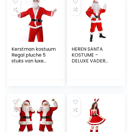
Kerstman kostuum
HEREN SANTA
Regal pluche 5
KOSTUME –
stuks van luxe
DELUXE VADER
professioneel
KERSTPAK FANCY
kerstman pak
JURK KOSTUME 10
Kerstman
STUK VELOUR
verkleedkleding
KWALITEIT – RODE
cosplay kostuum
SANTA JAS &
kostuum goud
BROEK PLUS
fluweel materiaal
ACCESSOIRES –
geschikt voor
SANTA CLAUS ST
Kerstmis en
NICK PLUSH XMAS
Halloween
OUTFIT – MAAT
GROOT