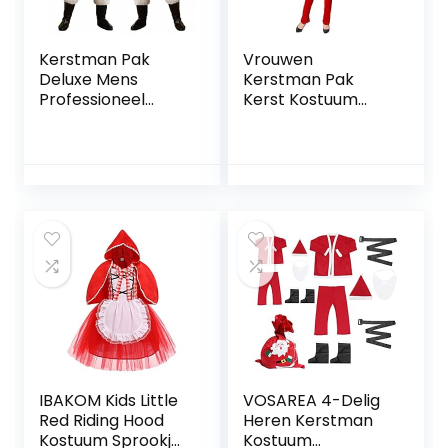
Kerstman Pak
Vrouwen
Deluxe Mens
Kerstman Pak
Professioneel
Kerst Kostuum
Kerstman
Sexy Jurk
Kostuum Vader
Kerstcadeau
Kerstpak Fancy
Kostuum Cosplay
Dress Kostuum – 5
Bunny Kostuum
Stuk Velours
Kerst Jurk
Kwaliteit Plus Size
Kostuum
Kerstman
Kostuum
Volwassenen
Pluche X-Mas
Outfit
IBAKOM Kids Little
VOSAREA 4-Delig
Red Riding Hood
Heren Kerstman
Kostuum Sprookje
Kostuum