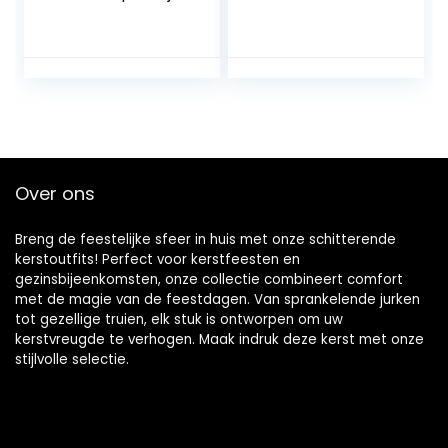
Cosplay Halloween
Kerstman Pak
Kerst Fancy Dress
Kostuum Met
Schort Jurk +
Laarzen Riem en
Cape Feestoutfit
Cosplay Baard
Set
Presterende Outfit
Voor Mannen
Kerstfeest M + L
Over ons
Breng de feestelijke sfeer in huis met onze schitterende
kerstoutfits! Perfect voor kerstfeesten en
gezinsbijeenkomsten, onze collectie combineert comfort
met de magie van de feestdagen. Van sprankelende jurken
tot gezellige truien, elk stuk is ontworpen om uw
kerstvreugde te verhogen. Maak indruk deze kerst met onze
stijlvolle selectie.