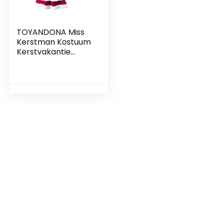
TOYANDONA Miss
Kerstman Kostuum
Kerstvakantie
Ruches Tutu Baljurk
Jurk en Hoed
Outfits Set voor
Vrouwen Kerst
Cosplay Party
Dress up Props