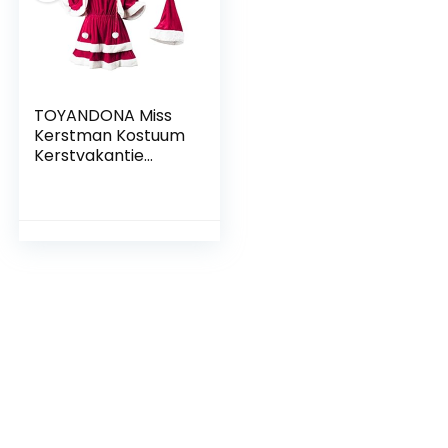
TOYANDONA Miss
Kerstman Kostuum
Kerstvakantie
Ruches Tutu Baljurk
Jurk en Hoed
Outfits Set voor
Vrouwen Kerst
Cosplay Party
Dress up Props