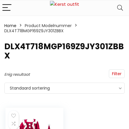
Home
Product Modelnummer
DLX4T718MGP169Z9JY301ZBBX
‎DLX4T718MGP169Z9JY301ZBB
X
Filter
Enig resultaat
Standaard sortering