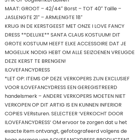
MAAT: GROOT – 42/44″ Borst – TOT 40″ Taille –
JASLENGTE 21″ – ARMLENGTE 18″
KRIJG IN DE KERSTGEEST MET ONZE I LOVE FANCY
DRESS **DELUXE** SANTA CLAUS KOSTUUM! DIT
GROTE KOSTUUM HEEFT ELKE ACCESSOIRE DAT JE
MOGELIJK NODIG HEBT OM ALLE SEIZOENEN VREUGDE
DEZE KERST TE BRENGEN!
ILOVEFANCYDRESS
*LET OP: ITEMS OP DEZE VERKOPERS ZIJN EXCLUSIEF
VOOR ILOVEFANCYDRESS EEN GEREGISTREERD
handelsmerk – ANDERE VERKOPERS MOETEN NIET
VERKOPEN OP DIT ARTIG IS EN KUNNEN INFERIOR
COPIES VERsturen. SELECTEER ‘VERKOCHT DOOR
ILOVEFANCYDRESS’ OM ervoor te zorgen dat u het
exacte item ontvangt, gefotografeerd volgens de
hoge normen van ILOVEFANCYDRESS PRODUCTEN*