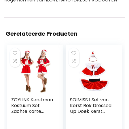
Gerelateerde Producten
ZOYLINK Kerstman
SOIMISS 1 Set van
Kostuum Set
Kerst Rok Dressed
Zachte Korte
Up Doek Kerst
Mode Warm Dikke
Thema Cosplay
Kerstman Hoed
Outfit (rood)
Set voor Kerst