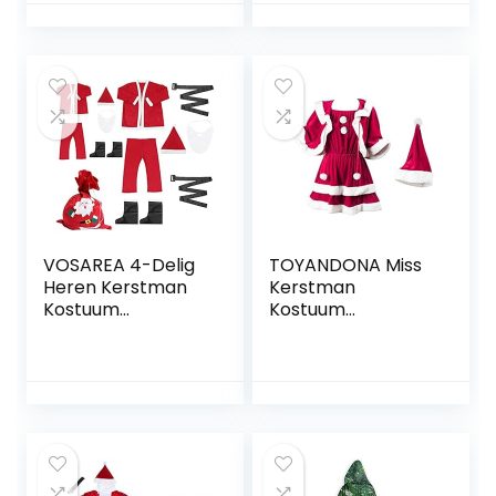
Korte Warm Dikke
Cosplay Sjaal Cap
VOSAREA 4-Delig
TOYANDONA Miss
Heren Kerstman
Kerstman
Kostuum
Kostuum
Kerstman Pak
Kerstvakantie
Kostuum Met
Ruches Tutu
Laarzen Riem en
Baljurk Jurk en
Cosplay Baard
Hoed Outfits Set
Presterende Outfit
voor Vrouwen
Voor Mannen
Kerst Cosplay
Kerstfeest M + L
Party Dress up
Props