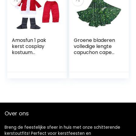
Amosfun 1 pak
Groene bladeren
kerst cosplay
volledige lengte
kostuum
capuchon cape
volwassenen
gewaad cosplay
kerstman kostuum
kostuum fancy
cosplay kleding
cape Halloween
rood feest gunst
decoraties feest
Over ons
Breng de feestelijke sfeer in huis met onze schitterende
kerstoutfits! Perfect voor kerstfeesten en