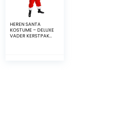
HEREN SANTA
KOSTUME – DELUXE
VADER KERSTPAK
FANCY JURK
KOSTUME 10 STUK
VELOUR KWALITEIT
– RODE SANTA JAS
& BROEK PLUS
ACCESSOIRES –
SANTA CLAUS ST
NICK PLUSH XMAS
OUTFIT – MAAT
GROOT