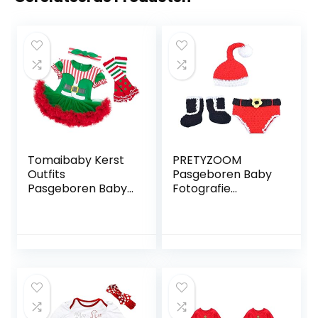
Tomaibaby Kerst
PRETYZOOM
Outfits
Pasgeboren Baby
Pasgeboren Baby
Fotografie
Meisje Lange Mouw
Rekwisieten
Romper Tutu Rok
Kerstman Outfit
en Hoofdband
Gehaakte
Beenwarmers Set
Gebreide Kerst
Vakantie Elf
Kostuum Set Voor
Kostuum Kleding
Fotoshoot
12-24 Maanden
Pasgeboren Baby