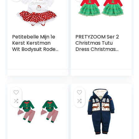
Petitebelle Mijn 1e
PRETYZOOM Ser 2
Kerst Kerstman
Christmas Tutu
Wit Bodysuit Rode
Dress Christmas
Dots Baby Jurk
Tree Tutu Dress
Nb-18m
Christmas Tree
Tutu Dress Baby
Girls Christmas
Clothes Sleeve
Party