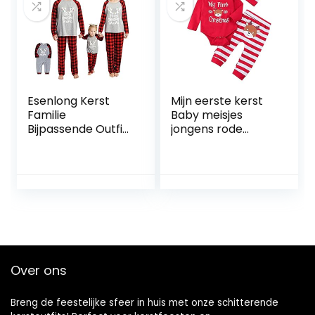
Snowsuit,Red,73cm
Esenlong Kerst
Mijn eerste kerst
Familie
Baby meisjes
Bijpassende Outfit
jongens rode
Set, Lange Mouw
rompertje met
Blouse+ Plaid
gestreepte broek
Lange Broek Baby
en hoed 3-delige
Romper Xmas
pasgeboren outfit
Pyjama
Nachtkleding
Vakantie Pak voor
Papa Moeder
Meisjes Jongens
Over ons
Breng de feestelijke sfeer in huis met onze schitterende