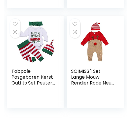
Little Elf Outfits
Prestatiekostuums
Kleding Set
(Kleur: Groen +
Rood)
Tabpole
SOIMISS 1 Set
Pasgeboren Kerst
Lange Mouw
Outfits Set Peuter
Rendier Rode Neus
Baby Romper
Leuke Cartoon
Broek Hoofdband
Bodysuit Set
Hoed Kleding Set
Jumpsuit Streep
Hoed Voor Kerst
Pasgeboren Baby
Meisjes Jongens
Kleding(Pak Voor
6-12 Maanden