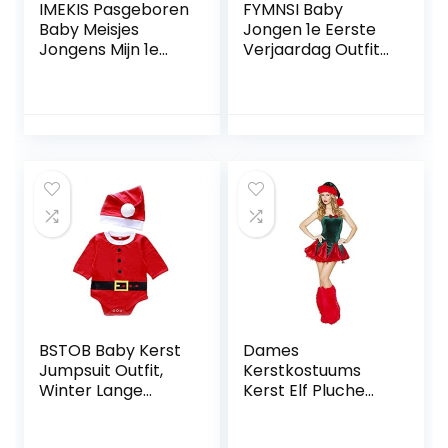
IMEKIS Pasgeboren
FYMNSI Baby
Baby Meisjes
Jongen 1e Eerste
Jongens Mijn 1e
Verjaardag Outfit
Kerst Outfit Lange
Heren Romper
Mouwen Kerstman
Korte Mouw Strikje
Sneeuwman
Bodysuit Shorts
Rendier
Broek Een Jaar
Gestreepte Print
Oude Cake Smash
Romper Jumpsuit
Outfit Bruiloft Pak
met Hoed Xmas
Fotografie Foto
Party Kleding Set,
Props
Rood 7, 3-6
Maanden
BSTOB Baby Kerst
Dames
Jumpsuit Outfit,
Kerstkostuums
Winter Lange
Kerst Elf Pluche
Mouwen Jumpsuit
Jurken Kerstfeest
Pant Hoed Santa’s
Uniformen