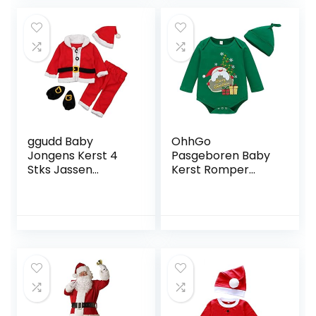
Nachtkleding
Vakantie Pak voor
Papa Moeder
Meisjes Jongens
ggudd Baby
OhhGo
Jongens Kerst 4
Pasgeboren Baby
Stks Jassen
Kerst Romper
Tops+Broek+Hoed
Baby Lange Mouw
+Sokken Warm
Vrolijk Kerstfeest
Santa Outfit
Jumpsuit Overall
Kleding Sets voor
met Hoed Groen
0-24 Maanden
Korte Romper
voor Meisjes
Jongens
(Verschillende
Maten)