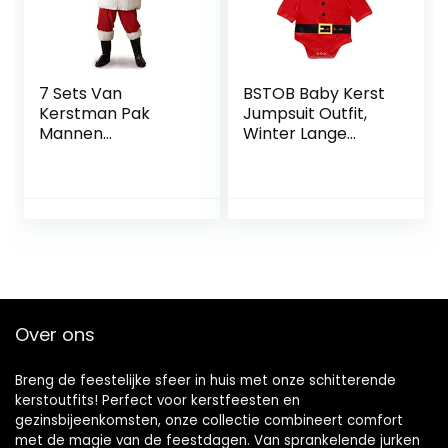
7 Sets Van
BSTOB Baby Kerst
Kerstman Pak
Jumpsuit Outfit,
Mannen
Winter Lange
Volwassen Kerst
Mouwen Jumpsuit
Aankleden
Pant Hoed Santa’s
Kerstvakantie
Little Elf Outfits
Rood
Kleding Set
Over ons
Breng de feestelijke sfeer in huis met onze schitterende
kerstoutfits! Perfect voor kerstfeesten en
gezinsbijeenkomsten, onze collectie combineert comfort
met de magie van de feestdagen. Van sprankelende jurken