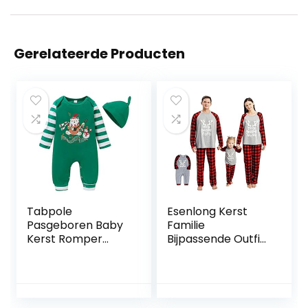
Gerelateerde Producten
Tabpole
Esenlong Kerst
Pasgeboren Baby
Familie
Kerst Romper
Bijpassende Outfit
Lange Mouw Vrolijk
Set, Lange Mouw
Kerstfeest
Blouse+ Plaid
Jumpsuit met
Lange Broek Baby
Hoed voor
Romper Xmas
Jongens Meisjes
Pyjama