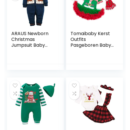
ARAUS Newborn
Tomaibaby Kerst
Christmas
Outfits
Jumpsuit Baby
Pasgeboren Baby
Hooded Deer
Meisje Lange Mouw
Romper Fleece
Romper Tutu Rok
Sweatshirt 0-18
en Hoofdband
Months
Beenwarmers Set
Vakantie Elf
Kostuum Kleding
12-24 Maanden