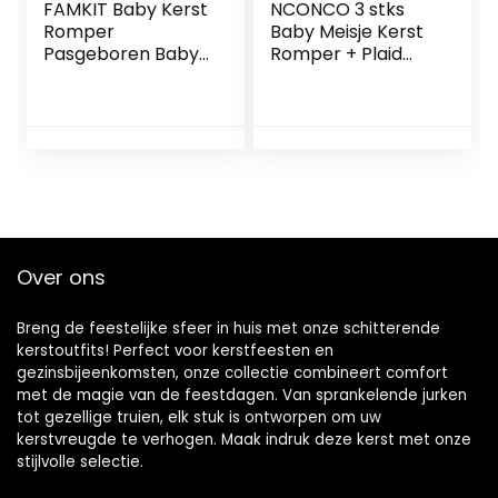
FAMKIT Baby Kerst
NCONCO 3 stks
Romper
Baby Meisje Kerst
Pasgeboren Baby
Romper + Plaid
Vrolijk Kerst
Suspender Rok +
Cartoon Beer
Hoofdband Outfits
Jumpsuit met
voor 0-18M Meisjes
Hoed
Over ons
Breng de feestelijke sfeer in huis met onze schitterende
kerstoutfits! Perfect voor kerstfeesten en
gezinsbijeenkomsten, onze collectie combineert comfort
met de magie van de feestdagen. Van sprankelende jurken
tot gezellige truien, elk stuk is ontworpen om uw
kerstvreugde te verhogen. Maak indruk deze kerst met onze
stijlvolle selectie.