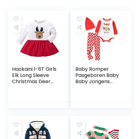
Haokaini 1-6T Girls
Baby Romper
Elk Long Sleeve
Pasgeboren Baby
Christmas Deer
Baby Jongens
Round Cotton
Meisjes Lange
Dress Outfit for
Mouwen Romper
Toddler Baby
Herfst Babykleding
Jumpsuits
Babykleertjes
Kerst Romper