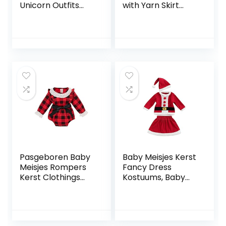
Unicorn Outfits
with Yarn Skirt
Sleeveless
Hem, Red Stripe
Birthday Party
One Piece Printed
Wedding
Pattern Halter
Christmas
Neck Outfit, Red,
Halloween
0-3 Months
Carnival Costume
w/ Headband
Pasgeboren Baby
Baby Meisjes Kerst
Meisjes Rompers
Fancy Dress
Kerst Clothings
Kostuums, Baby
Rood Geruite
Jongens Pluche
Gedrukt Knop
Kerstman Xmas
Decro Jumpsuits
Party Aangepaste
en Zwarte
Set, 1-5 Jaar, Rood,