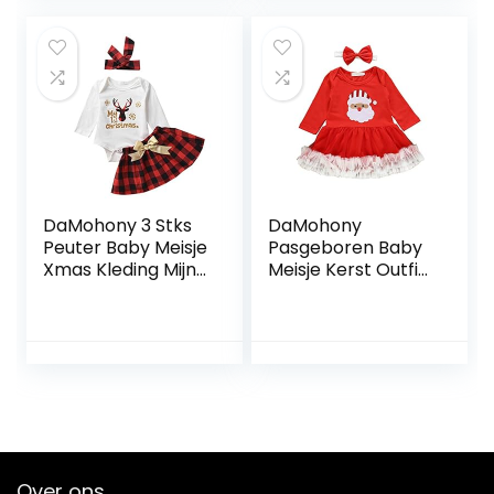
Tailleband Peuter
12-18 Maanden
Outfits, Rood, 6-9
Maanden
DaMohony 3 Stks
DaMohony
Peuter Baby Meisje
Pasgeboren Baby
Xmas Kleding Mijn
Meisje Kerst Outfit
1e Kerst Print
Pak Kerstman Jurk
Romper + Rok +
+ Hoofdband voor
Hoofdband
0-24 maanden
oud
Over ons