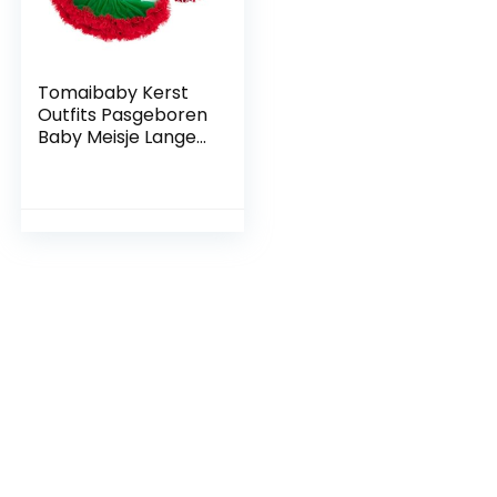
Tomaibaby Kerst
Outfits Pasgeboren
Baby Meisje Lange
Mouw Romper Tutu
Rok en Hoofdband
Beenwarmers Set
Vakantie Elf
Kostuum Kleding 6-
12 Maanden