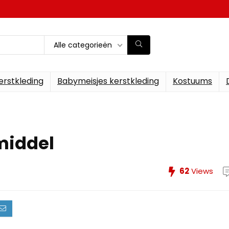
Alle categorieën
erstkleding
Babymeisjes kerstkleding
Kostuums
middel
62
Views