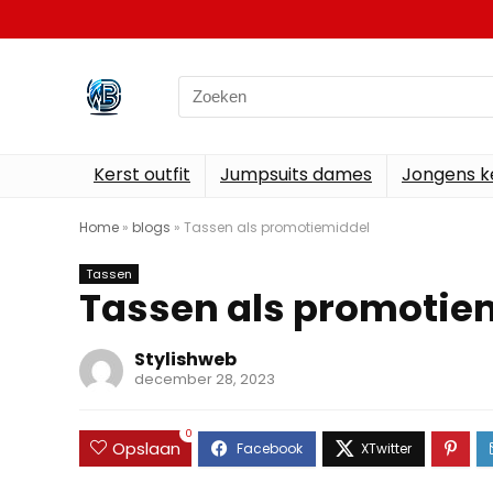
Search
for:
Kerst outfit
Jumpsuits dames
Jongens k
Home
»
blogs
»
Tassen als promotiemiddel
Tassen
Tassen als promotie
Stylishweb
december 28, 2023
0
Opslaan