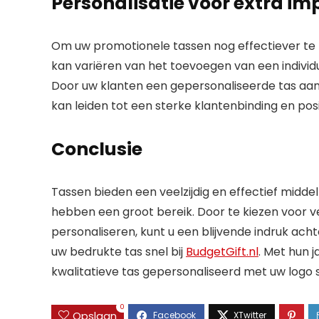
Personalisatie voor extra im
Om uw promotionele tassen nog effectiever te m
kan variëren van het toevoegen van een indivi
Door uw klanten een gepersonaliseerde tas aan t
kan leiden tot een sterke klantenbinding en pos
Conclusie
Tassen bieden een veelzijdig en effectief midde
hebben een groot bereik. Door te kiezen voor v
personaliseren, kunt u een blijvende indruk ach
uw bedrukte tas snel bij
BudgetGift.nl
. Met hun j
kwalitatieve tas gepersonaliseerd met uw logo sn
0
Opslaan