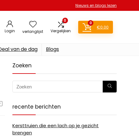
Nieuws en blogs lezen
0
0
€
0.00
Login
Vergelijken
verlanglijst
Deal van de dag
Blogs
Zoeken
recente berichten
Kersttruien die een lach op je gezicht
brengen