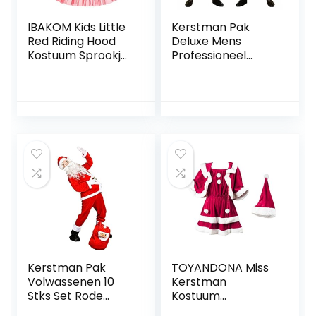
IBAKOM Kids Little
Kerstman Pak
Red Riding Hood
Deluxe Mens
Kostuum Sprookje
Professioneel
Cosplay Halloween
Kerstman
Kerst Fancy Dress
Kostuum Vader
Schort Jurk +
Kerstpak Fancy
Cape Feestoutfit
Dress Kostuum – 5
Set
Stuk Velours
Kwaliteit Plus Size
Kerstman
Kostuum
Volwassenen
Pluche X-Mas
Outfit
Kerstman Pak
TOYANDONA Miss
Volwassenen 10
Kerstman
Stks Set Rode
Kostuum
Deluxe Klassieke
Kerstvakantie