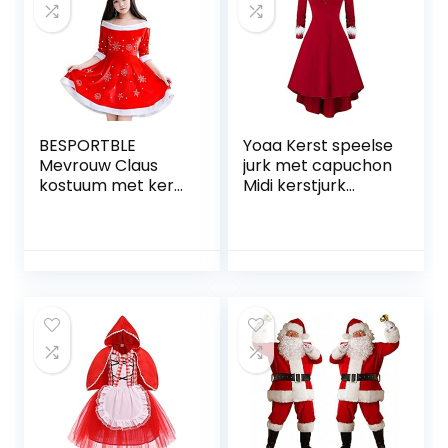
BESPORTBLE
Yoaa Kerst speelse
Mevrouw Claus
jurk met capuchon
kostuum met kerst
Midi kerstjurk
rendier hoofdband
kerstman pluizige
volwassen cosplay
jurk kerstjurk
kostuum outfit
kerstjurk voor
voor kerstfeest
vrouwen rode
podium show
prinsessenjurk met
cadeau voor
riem Xmas cosplay
Kerstmis
kostuum, B, XXL