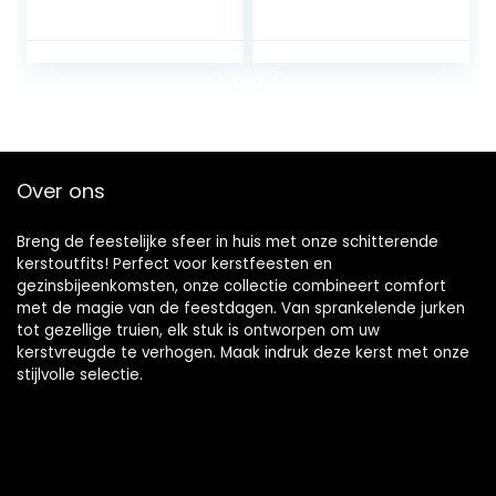
Gouden Fluwelen
Ruches Tutu
Kerstman
Baljurk Jurk en
Kostuum Voor
Hoed Outfits Set
Kerstfeest
voor Vrouwen
Cosplay L-Code:
Kerst Cosplay
Party Dress up
Props
Over ons
Breng de feestelijke sfeer in huis met onze schitterende
kerstoutfits! Perfect voor kerstfeesten en
gezinsbijeenkomsten, onze collectie combineert comfort
met de magie van de feestdagen. Van sprankelende jurken
tot gezellige truien, elk stuk is ontworpen om uw
kerstvreugde te verhogen. Maak indruk deze kerst met onze
stijlvolle selectie.