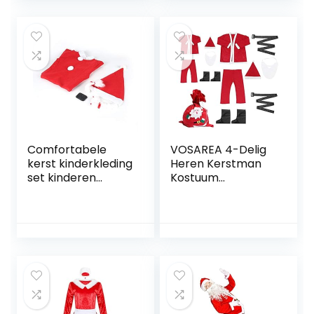
snor en
wenkbrauwen,
Sinterklaas,
Kerstmis,
themafeest,
carnaval
Comfortabele
VOSAREA 4-Delig
kerst kinderkleding
Heren Kerstman
set kinderen
Kostuum
jongens meisjes
Kerstman Pak
houden warm rood
Kostuum Met
kerstman pak
Laarzen Riem en
cosplay kostuums
Cosplay Baard
(rood) -
Presterende Outfit
BCVBFGCXVB
Voor Mannen
Kerstfeest M + L