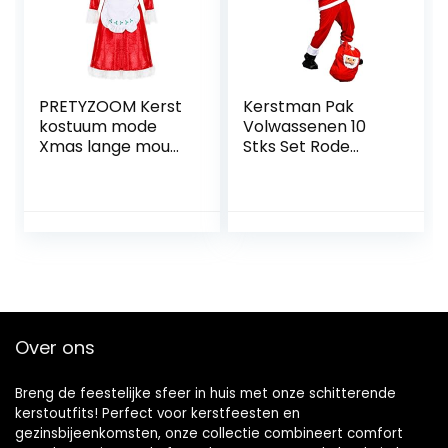
PRETYZOOM Kerst
Kerstman Pak
kostuum mode
Volwassenen 10
Xmas lange mouw
Stks Set Rode
jurk kleding (gratis
Deluxe Klassieke
maat)
Gouden Fluwelen
Kerstman
Kostuum Voor
Kerstfeest
Cosplay L-Code:
Over ons
Breng de feestelijke sfeer in huis met onze schitterende
kerstoutfits! Perfect voor kerstfeesten en
gezinsbijeenkomsten, onze collectie combineert comfort