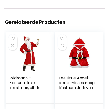
Gerelateerde Producten
Widmann –
Lee Little Angel
Kostuum luxe
Kerst Prinses Boog
kerstman, uit de
Kostuum Jurk voor
oude tijd, mantel
kinderen
met capuchon,
riem, laarshoofd,
pruik, baard met