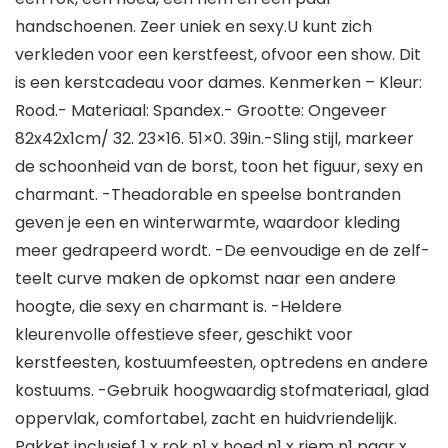
handschoenen. Zeer uniek en sexy.U kunt zich
verkleden voor een kerstfeest, ofvoor een show. Dit
is een kerstcadeau voor dames. Kenmerken – Kleur:
Rood.- Materiaal: Spandex.- Grootte: Ongeveer
82x42x1cm/ 32. 23×16. 51×0. 39in.-Sling stijl, markeer
de schoonheid van de borst, toon het figuur, sexy en
charmant. -Theadorable en speelse bontranden
geven je een en winterwarmte, waardoor kleding
meer gedrapeerd wordt. -De eenvoudige en de zelf-
teelt curve maken de opkomst naar een andere
hoogte, die sexy en charmant is. -Heldere
kleurenvolle offestieve sfeer, geschikt voor
kerstfeesten, kostuumfeesten, optredens en andere
kostuums. -Gebruik hoogwaardig stofmateriaal, glad
oppervlak, comfortabel, zacht en huidvriendelijk.
Pakket inclusief 1 x rok n1 x hoed n1 x riem n1 paar x