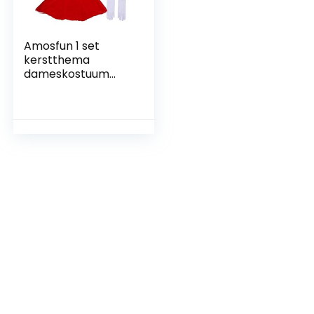
Amosfun 1 set
kerstthema
dameskostuum
cosplay prestaties
kleding feestgunst