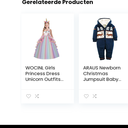
Gerelateerde Producten
WOCINL Girls
ARAUS Newborn
Princess Dress
Christmas
Unicorn Outfits
Jumpsuit Baby
Sleeveless
Hooded Deer
Birthday Party
Romper Fleece
Wedding
Sweatshirt 0-18
Christmas
Months
Halloween
Carnival
Costume w/
Headband