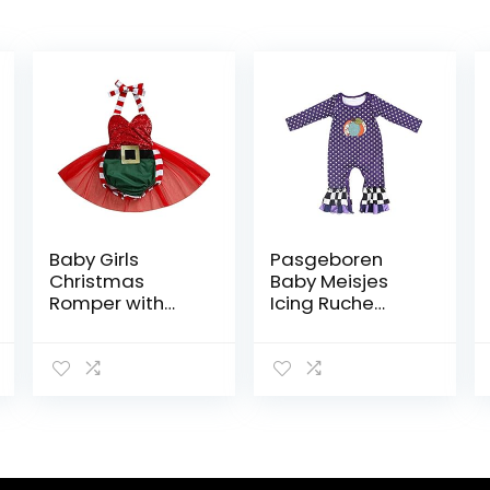
Baby Girls
Pasgeboren
Christmas
Baby Meisjes
Romper with
Icing Ruche
Yarn Skirt Hem,
Romper Broek
Red Stripe One
Halloween Kerst
Piece Printed
Lange Mouw
Pattern Halter
Jumpsuit Een
Neck Outfit, Red,
Stuk Bodysuit
0-3 Months
Pyjama
Nachtkleding
Nachtkleding 0-