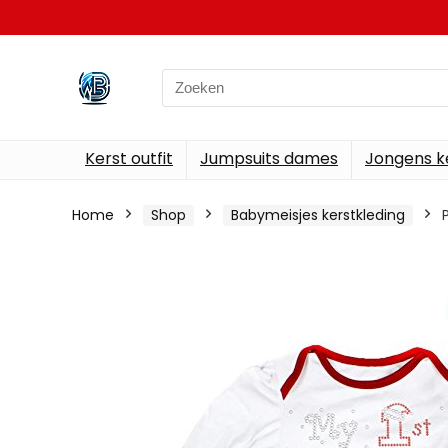
Search
for:
Kerst outfit
Jumpsuits dames
Jongens k
Home
Shop
Babymeisjes kerstkleding