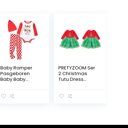
Baby Romper
PRETYZOOM Ser
Pasgeboren
2 Christmas
Baby Baby
Tutu Dress
Jongens Meisjes
Christmas Tree
Lange Mouwen
Tutu Dress
Romper Herfst
Christmas Tree
Babykleding
Tutu Dress Baby
Jumpsuits
Girls Christmas
Babykleertjes
Clothes Sleeve
Kerst Romper
Party