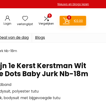
Nieuws en blogs lezen
0
0
€
0.00
Login
Vergelijken
verlanglijst
Deal van de dag
Blogs
Jurk Nb-18m
ijn 1e Kerst Kerstman Wit
e Dots Baby Jurk Nb-18m
fdband
ysuit, polyester tutu
k, bodysuit met bijgevoegde tutu