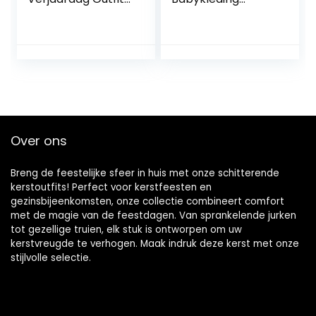
Heren Romper
Outfits Katoen
Korte Mouw Strikje
bedrukte top
Bodysuit Shorts
Casual 2-delige
Broek Een Jaar
set Winter
Oude Cake Smash
babykleding (geel,
Outfit Bruiloft Pak
80) Perfect
Fotografie Foto
Props
Over ons
Breng de feestelijke sfeer in huis met onze schitterende
kerstoutfits! Perfect voor kerstfeesten en
gezinsbijeenkomsten, onze collectie combineert comfort
met de magie van de feestdagen. Van sprankelende jurken
tot gezellige truien, elk stuk is ontworpen om uw
kerstvreugde te verhogen. Maak indruk deze kerst met onze
stijlvolle selectie.