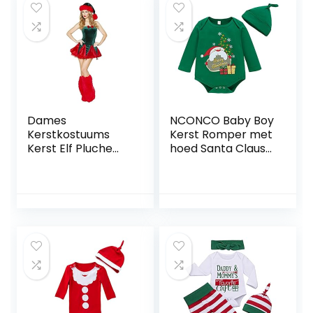
Dames
NCONCO Baby Boy
Kerstkostuums
Kerst Romper met
Kerst Elf Pluche
hoed Santa Claus
Jurken Kerstfeest
Jumpsuit Lange
Uniformen
Mouw Playsuit
Prestatiekostuums
Xmas Outfit, Korte,
(Kleur: Groen +
3-6 Maanden
Rood)