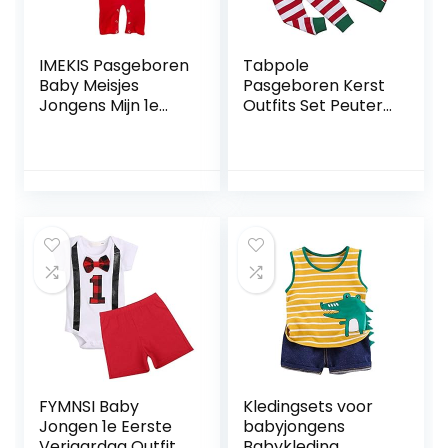
IMEKIS Pasgeboren
Tabpole
Baby Meisjes
Pasgeboren Kerst
Jongens Mijn 1e
Outfits Set Peuter
Kerst Outfit Lange
Baby Romper
Mouwen Kerstman
Broek Hoofdband
Sneeuwman
Hoed Kleding Set
Rendier
Gestreepte Print
Romper Jumpsuit
met Hoed Xmas
Party Kleding Set,
Rood 7, 3-6
Maanden
FYMNSI Baby
Kledingsets voor
Jongen 1e Eerste
babyjongens
Verjaardag Outfit
Babykleding