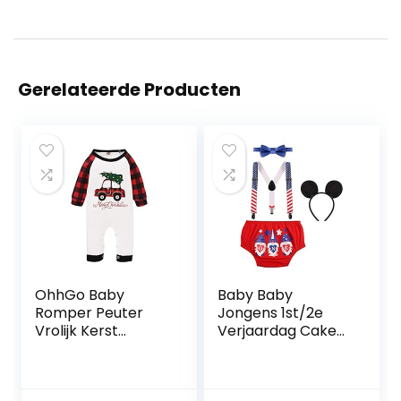
Gerelateerde Producten
OhhGo Baby
Baby Baby
Romper Peuter
Jongens 1st/2e
Vrolijk Kerst
Verjaardag Cake
Geruite Mouw
Smash Outfit Set
Jumpsuit
Formele Heren
Pak Luier Cover