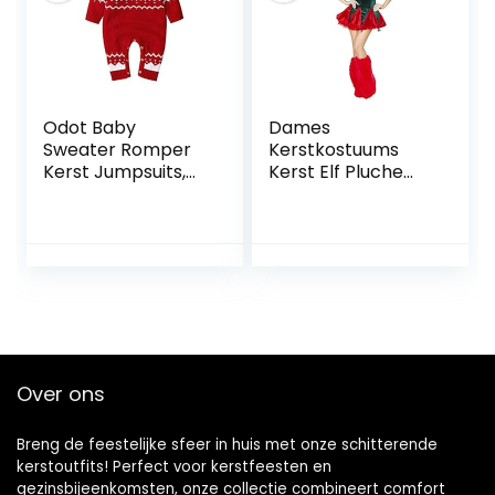
Odot Baby
Dames
Sweater Romper
Kerstkostuums
Kerst Jumpsuits,
Kerst Elf Pluche
Gebreide Baby
Jurken Kerstfeest
Lange Mouw
Uniformen
Kleding Rendier
Prestatiekostuums
Patroon Outfit
(Kleur: Groen +
voor Pasgeboren
Rood)
Baby Jongen
Meisje (80, Rood)
Over ons
Breng de feestelijke sfeer in huis met onze schitterende
kerstoutfits! Perfect voor kerstfeesten en
gezinsbijeenkomsten, onze collectie combineert comfort