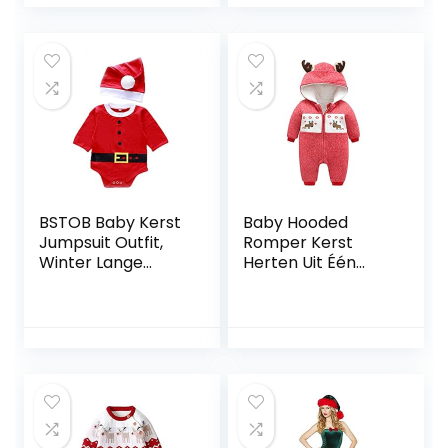
Shorts Bloomers +
Y-Back Clip
Bretels +
Vlinderdas +
Hoofdband 4 STKS
Foto Props
Kostuum
BSTOB Baby Kerst
Baby Hooded
Jumpsuit Outfit,
Romper Kerst
Winter Lange
Herten Uit Één
Mouwen Jumpsuit
Stuk Winter
Pant Hoed Santa’s
Jumpsuit Drie-
Little Elf Outfits
Lagen
Kleding Set
Gewatteerde
Katoen Plus
Fluwelen Jumpsuit
Baby
Snowsuit,Red,73cm