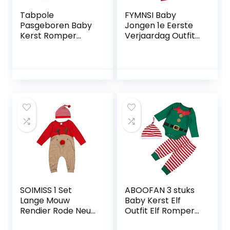
Tabpole
FYMNSI Baby
Pasgeboren Baby
Jongen 1e Eerste
Kerst Romper
Verjaardag Outfit
Lange Mouw Vrolijk
Heren Romper
Kerstfeest
Korte Mouw Strikje
Jumpsuit met
Bodysuit Shorts
Hoed voor
Broek Een Jaar
Jongens Meisjes
Oude Cake Smash
Outfit Bruiloft Pak
Fotografie Foto
Props
SOIMISS 1 Set
ABOOFAN 3 stuks
Lange Mouw
Baby Kerst Elf
Rendier Rode Neus
Outfit Elf Romper
Leuke Cartoon
Hoed Broek Set