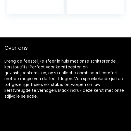
Bodysuit Set
Pasgeboren Baby
Jumpsuit Streep
Kerst Fotografie
Hoed Voor Kerst
Prop Kostuum
Pasgeboren Baby
Outfits voor Baby
Meisjes Jongens
Baby Peuter –
Kleding(Pak Voor
Maat 70
6-12 Maanden
Hoogte Ongeveer
Over ons
80 Cm)
Breng de feestelijke sfeer in huis met onze schitterende
kerstoutfits! Perfect voor kerstfeesten en
gezinsbijeenkomsten, onze collectie combineert comfort
met de magie van de feestdagen. Van sprankelende jurken
tot gezellige truien, elk stuk is ontworpen om uw
kerstvreugde te verhogen. Maak indruk deze kerst met onze
stijlvolle selectie.