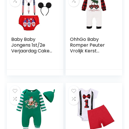
Baby Baby
OhhGo Baby
Jongens 1st/2e
Romper Peuter
Verjaardag Cake
Vrolijk Kerst
Smash Outfit Set
Geruite Mouw
Formele Heren
Jumpsuit
Pak Luier Cover
Shorts Bloomers +
Y-Back Clip
Bretels +
Vlinderdas +
Hoofdband 4 STKS
Foto Props
Kostuum