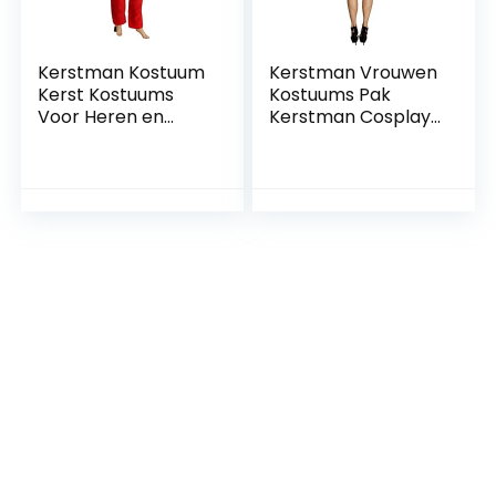
Kerstman Kostuum
Kerstman Vrouwen
Kerst Kostuums
Kostuums Pak
Voor Heren en
Kerstman Cosplay
Dames Korte Dikke
Kostuum Outfit
Pluche
Jurk One Size Met
Kerstkostuums
Riem En Hoed (40-
Kerstfeestdecorati
50) Kg Kan
ekostuums 5-
Gedragen Worden!
Delige Sets