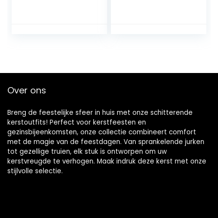
Down Diepe V-
mouwen,
hals Lange
prinsessenjurk
Mouwen Onesie
voor meisjes, 2 jaar
Pyjama Romper
Skinny
Nachtkleding
Nachtkleding
Over ons
Breng de feestelijke sfeer in huis met onze schitterende
kerstoutfits! Perfect voor kerstfeesten en
gezinsbijeenkomsten, onze collectie combineert comfort
met de magie van de feestdagen. Van sprankelende jurken
tot gezellige truien, elk stuk is ontworpen om uw
kerstvreugde te verhogen. Maak indruk deze kerst met onze
stijlvolle selectie.