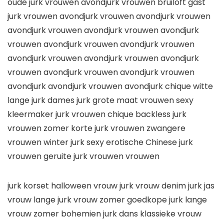
oude jurk vrouwen avondjurk vrouwen bruiloft gast
jurk vrouwen avondjurk vrouwen avondjurk vrouwen
avondjurk vrouwen avondjurk vrouwen avondjurk
vrouwen avondjurk vrouwen avondjurk vrouwen
avondjurk vrouwen avondjurk vrouwen avondjurk
vrouwen avondjurk vrouwen avondjurk vrouwen
avondjurk avondjurk vrouwen avondjurk chique witte
lange jurk dames jurk grote maat vrouwen sexy
kleermaker jurk vrouwen chique backless jurk
vrouwen zomer korte jurk vrouwen zwangere
vrouwen winter jurk sexy erotische Chinese jurk
vrouwen geruite jurk vrouwen vrouwen
jurk korset halloween vrouw jurk vrouw denim jurk jas
vrouw lange jurk vrouw zomer goedkope jurk lange
vrouw zomer bohemien jurk dans klassieke vrouw