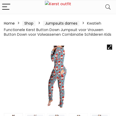
Home
Shop
Jumpsuits dames
Kwatieh
Functionele Kerst Button Down Jumpsuit voor Vrouwen
Button Down voor Volwassenen Combinatie Schilderen Kids