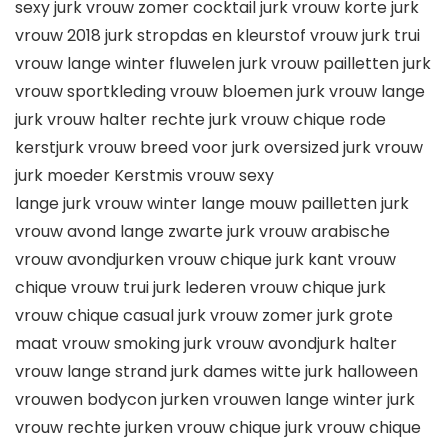
sexy jurk vrouw zomer cocktail jurk vrouw korte jurk
vrouw 2018 jurk stropdas en kleurstof vrouw jurk trui
vrouw lange winter fluwelen jurk vrouw pailletten jurk
vrouw sportkleding vrouw bloemen jurk vrouw lange
jurk vrouw halter rechte jurk vrouw chique rode
kerstjurk vrouw breed voor jurk oversized jurk vrouw
jurk moeder Kerstmis vrouw sexy
lange jurk vrouw winter lange mouw pailletten jurk
vrouw avond lange zwarte jurk vrouw arabische
vrouw avondjurken vrouw chique jurk kant vrouw
chique vrouw trui jurk lederen vrouw chique jurk
vrouw chique casual jurk vrouw zomer jurk grote
maat vrouw smoking jurk vrouw avondjurk halter
vrouw lange strand jurk dames witte jurk halloween
vrouwen bodycon jurken vrouwen lange winter jurk
vrouw rechte jurken vrouw chique jurk vrouw chique