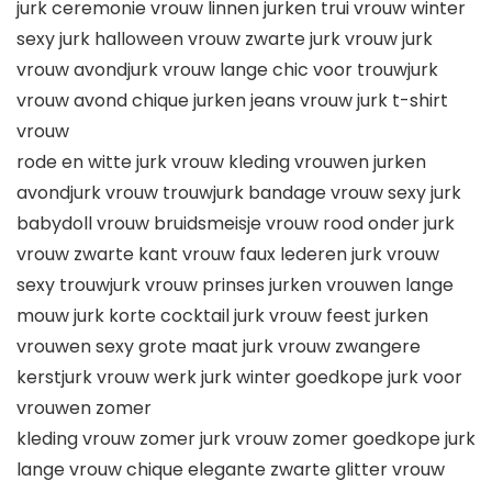
jurk ceremonie vrouw linnen jurken trui vrouw winter
sexy jurk halloween vrouw zwarte jurk vrouw jurk
vrouw avondjurk vrouw lange chic voor trouwjurk
vrouw avond chique jurken jeans vrouw jurk t-shirt
vrouw
rode en witte jurk vrouw kleding vrouwen jurken
avondjurk vrouw trouwjurk bandage vrouw sexy jurk
babydoll vrouw bruidsmeisje vrouw rood onder jurk
vrouw zwarte kant vrouw faux lederen jurk vrouw
sexy trouwjurk vrouw prinses jurken vrouwen lange
mouw jurk korte cocktail jurk vrouw feest jurken
vrouwen sexy grote maat jurk vrouw zwangere
kerstjurk vrouw werk jurk winter goedkope jurk voor
vrouwen zomer
kleding vrouw zomer jurk vrouw zomer goedkope jurk
lange vrouw chique elegante zwarte glitter vrouw