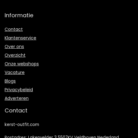
Informatie
Contact
Klantenservice
Over ons
Overzicht
Onze webshops
Vacature
Blogs
Privacybeleid
Adverteren
Contact
kerst-outfit.com
Postadres: Lakenvelder 3 5507KV Veldhoven Nederland