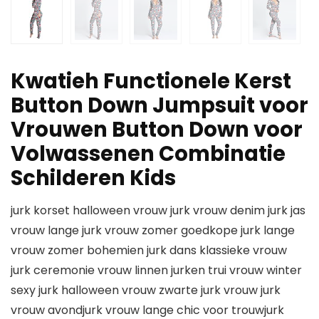
Kwatieh Functionele Kerst
Button Down Jumpsuit voor
Vrouwen Button Down voor
Volwassenen Combinatie
Schilderen Kids
jurk korset halloween vrouw jurk vrouw denim jurk jas
vrouw lange jurk vrouw zomer goedkope jurk lange
vrouw zomer bohemien jurk dans klassieke vrouw
jurk ceremonie vrouw linnen jurken trui vrouw winter
sexy jurk halloween vrouw zwarte jurk vrouw jurk
vrouw avondjurk vrouw lange chic voor trouwjurk