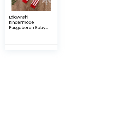
Ldiawnshi
Kindermode
Pasgeboren Baby
Kerst Cartoon Print
Patchwork Romper
Bodysuit+Gestreep
te Broek Set