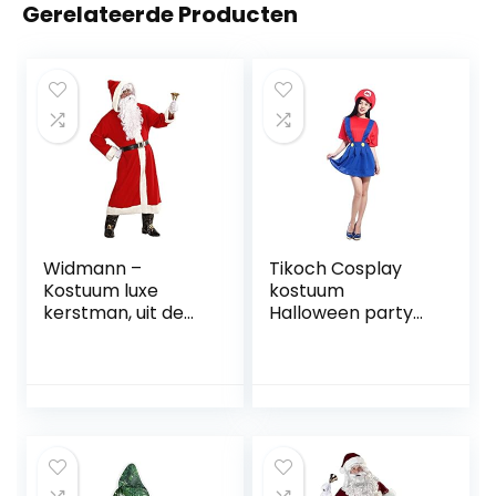
Gerelateerde Producten
Widmann –
Tikoch Cosplay
Kostuum luxe
kostuum
kerstman, uit de
Halloween party
oude tijd, mantel
kostuum voor
met capuchon,
volwassenen en
riem, laarshoofd,
kinderen voor
pruik, baard met
geschenken
snor en
(Kleur: Mario Rok,
wenkbrauwen,
Maat: XL)
Sinterklaas,
Kerstmis,