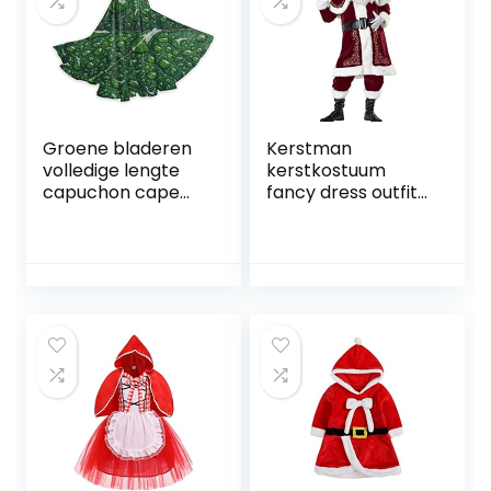
themafeest,
carnaval
Groene bladeren
Kerstman
volledige lengte
kerstkostuum
capuchon cape
fancy dress outfits
gewaad cosplay
rode cape en hoed
kostuum fancy
outfit,
cape Halloween
KYORE,Heren,
decoraties feest
maat L