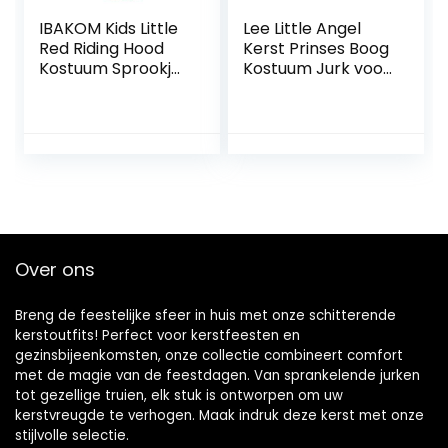
IBAKOM Kids Little
Lee Little Angel
Red Riding Hood
Kerst Prinses Boog
Kostuum Sprookje
Kostuum Jurk voor
Cosplay Halloween
kinderen
Kerst Fancy Dress
Schort Jurk +
Cape Feestoutfit
Set
Over ons
Breng de feestelijke sfeer in huis met onze schitterende
kerstoutfits! Perfect voor kerstfeesten en
gezinsbijeenkomsten, onze collectie combineert comfort
met de magie van de feestdagen. Van sprankelende jurken
tot gezellige truien, elk stuk is ontworpen om uw
kerstvreugde te verhogen. Maak indruk deze kerst met onze
stijlvolle selectie.