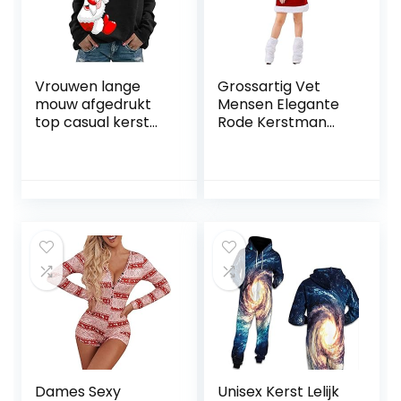
Vrouwen lange
Grossartig Vet
mouw afgedrukt
Mensen Elegante
top casual kerst
Rode Kerstman
trui jurk korte
Kostuum Kerst
mouw sweatshirt
Kleding Kerst Taille
Jurk Mode Code
Apparatuur
Dames Sexy
Unisex Kerst Lelijk