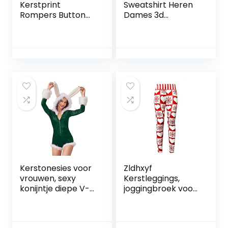
Kerstprint
Sweatshirt Heren
Rompers Button
Dames 3d
Down Lange
Afdrukken Santa
Mouwen Shorts
Crewneck,XL 05
Diepe V-hals Een
Stuk Slanke
Pyjama Jumpsuits
Nachtkleding
Kerstonesies voor
Zldhxyf
vrouwen, sexy
Kerstleggings,
konijntje diepe V-
joggingbroek voor
hals, pluizige
dames, bedrukte
versiering jumpsuit,
broek, sexy jurk
bodycon pyjama
voor dames