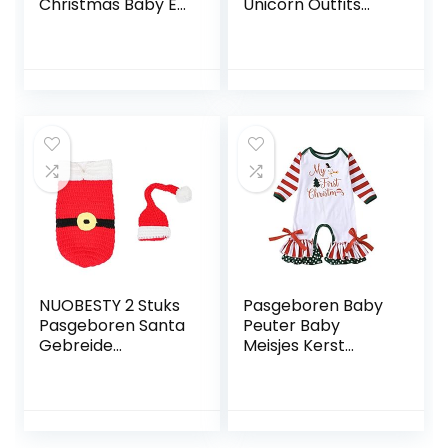
Christmas Baby Elf
Unicorn Outfits
Pajamas
Sleeveless
Christmas Baby
Birthday Party
Santa Rompers
Wedding
Baby Elf Romper
Christmas
Bodysuit Outfit
Halloween
Baby Santa
Carnival Costume
w/ Headband
NUOBESTY 2 Stuks
Pasgeboren Baby
Pasgeboren Santa
Peuter Baby
Gebreide
Meisjes Kerst
Fotografie Props
Romper Icing
Baby Kerst
Ruche Jumpsuit
Kerstmuts
Broek Lange
Kostuum Outfit
Mouwen Bodysuit
Foto Prop
Pyjama