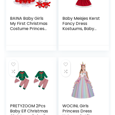
BAINA Baby Girls
Baby Meisjes Kerst
My First Christmas
Fancy Dress
Costume Princess
Kostuums, Baby
Pretty Onesie
Jongens Pluche
Santa Claus Outfits
Kerstman Xmas
Toddlers Party
Party Aangepaste
Fancy Dress
Set, 1-5 Jaar, Rood,
12-18 Maanden
PRETYZOOM 2Pcs
WOCINL Girls
Baby Elf Christmas
Princess Dress