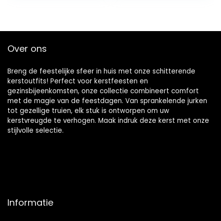
Accessoires
Nachtkleding
Homewear Herfst
Winter Kleding
Outfit 0-18
Over ons
Maanden good
stuff
Breng de feestelijke sfeer in huis met onze schitterende
kerstoutfits! Perfect voor kerstfeesten en
gezinsbijeenkomsten, onze collectie combineert comfort
met de magie van de feestdagen. Van sprankelende jurken
tot gezellige truien, elk stuk is ontworpen om uw
kerstvreugde te verhogen. Maak indruk deze kerst met onze
stijlvolle selectie.
Informatie