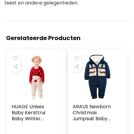
feest en andere gelegenheden.
Gerelateerde Producten
HUAGE Unisex
ARAUS Newborn
Baby Kersttrui
Christmas
Baby Winter
Jumpsuit Baby
Eendelige Trui
Hooded Deer
Baby Trui Romper
Romper Fleece