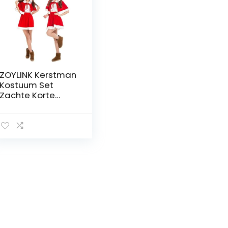
ZOYLINK Kerstman
Kostuum Set
Zachte Korte
Mode Warm Dikke
Kerstman Hoed
Set voor Kerst
Korte Warm Dikke
Cosplay Sjaal
Cap