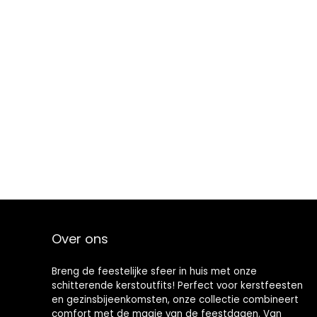
Over ons
Breng de feestelijke sfeer in huis met onze
schitterende kerstoutfits! Perfect voor kerstfeesten
en gezinsbijeenkomsten, onze collectie combineert
comfort met de magie van de feestdagen. Van