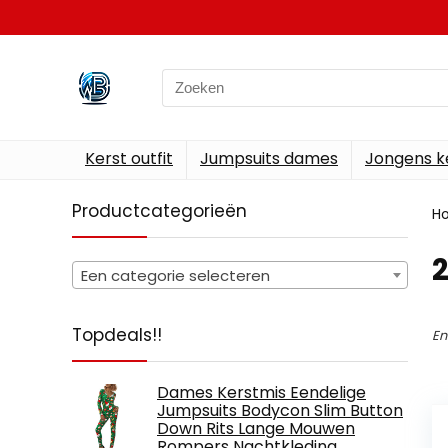
Search
for:
Kerst outfit
Jumpsuits dames
Jongens k
Productcategorieën
H
‎
Een categorie selecteren
Topdeals!!
En
Dames Kerstmis Eendelige
Jumpsuits Bodycon Slim Button
Down Rits Lange Mouwen
Rompers Nachtkleding