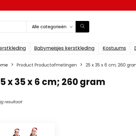
Alle categorieën
erstkleding
Babymeisjes kerstkleding
Kostuums
ome
Product Productafmetingen
‎25 x 35 x 6 cm; 260 gr
25 x 35 x 6 cm; 260 gram
ig resultaat