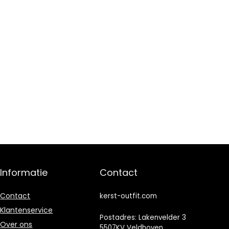
Informatie
Contact
Contact
kerst-outfit.com
Klantenservice
Postadres: Lakenvelder 3
Over ons
5507KV Veldhoven