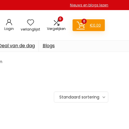
Nieuws en blogs lezen
0
0
€
0.00
Login
Vergelijken
verlanglijst
Deal van de dag
Blogs
am
Standaard sortering