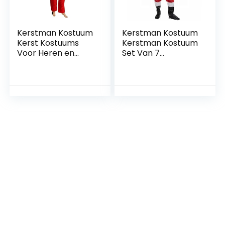
Kerstman Kostuum
Kerstman Kostuum
Kerst Kostuums
Kerstman Kostuum
Voor Heren en
Set Van 7
Dames Korte Dikke
Kerstman
Pluche
Feestkostuum
Kerstkostuums
Kerstman Unisex
Kerstfeestdecorati
Decoratief
ekostuums 5-
Kostuum Cosplay
Delige Sets
Kostuum L