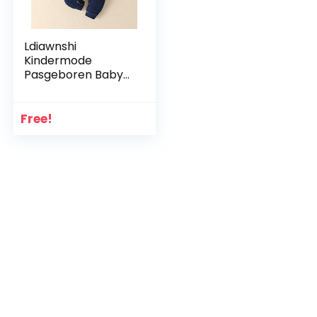
Ldiawnshi
Kindermode
Pasgeboren Baby
Jongen Meisje
Lange Mouw Kerst
Herten Romper
Free!
Jumpsuit Kleding