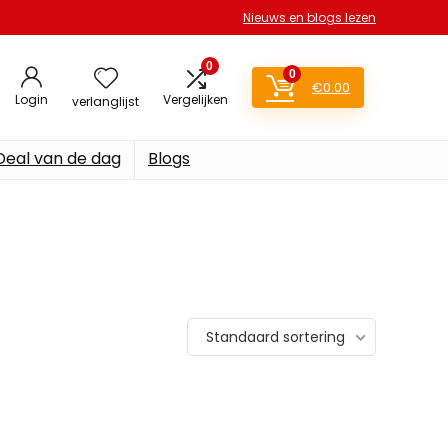
Nieuws en blogs lezen
0
0
€
0.00
Login
Vergelijken
verlanglijst
Deal van de dag
Blogs
Standaard sortering