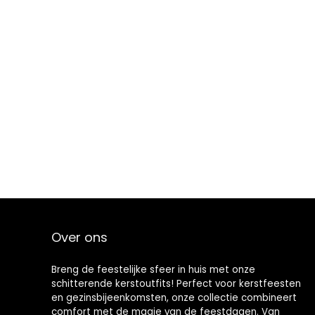
Over ons
Breng de feestelijke sfeer in huis met onze
schitterende kerstoutfits! Perfect voor kerstfeesten
en gezinsbijeenkomsten, onze collectie combineert
comfort met de magie van de feestdagen. Van