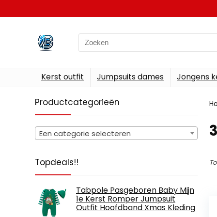
Search
for:
Kerst outfit
Jumpsuits dames
Jongens k
Productcategorieën
H
Een categorie selecteren
Topdeals!!
To
Tabpole Pasgeboren Baby Mijn
1e Kerst Romper Jumpsuit
Outfit Hoofdband Xmas Kleding