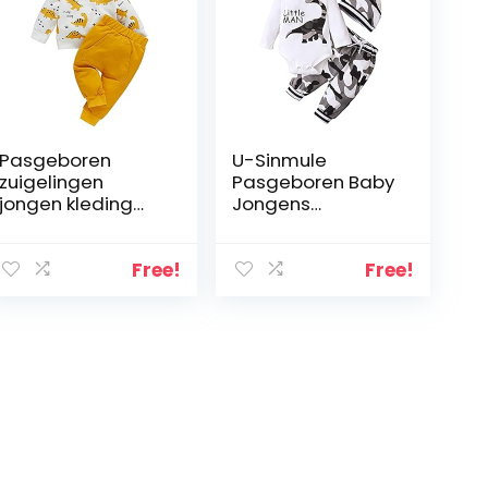
Pasgeboren
U-Sinmule
zuigelingen
Pasgeboren Baby
jongen kleding
Jongens
sets dinosaurus
Gentleman
bedrukt lange
Kleding Set Brief
mouwen tops
Gedrukt Romper +
Free!
Free!
broek 2 stuks
Broek + Hoed
Baby Jongens
Outfits Set 0-18M