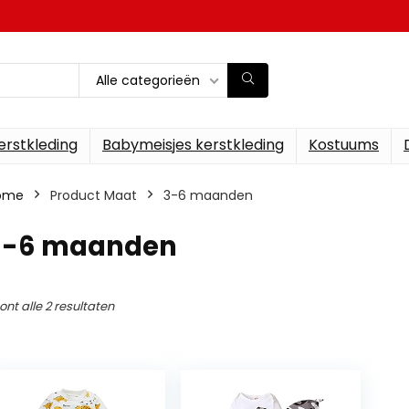
Alle categorieën
erstkleding
Babymeisjes kerstkleding
Kostuums
ome
Product Maat
3-6 maanden
3-6 maanden
ont alle 2 resultaten