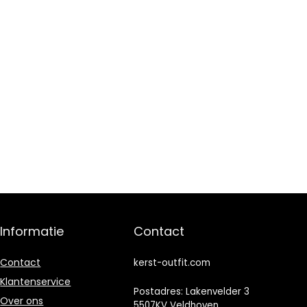
Informatie
Contact
Contact
kerst-outfit.com
Klantenservice
Postadres: Lakenvelder 3
Over ons
5507KV Veldhoven