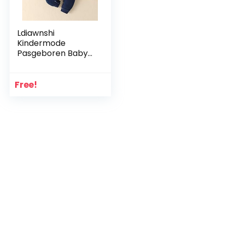
Ldiawnshi
Kindermode
Pasgeboren Baby
Jongen Meisje
Lange Mouw Kerst
Herten Romper
Free!
Jumpsuit Kleding