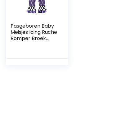
Pasgeboren Baby
Meisjes Icing Ruche
Romper Broek
Halloween Kerst
Lange Mouw
Jumpsuit Een Stuk
Bodysuit Pyjama
Nachtkleding
Nachtkleding 0-24
Maanden YANSJD