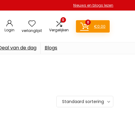
Nieuws en blogs lezen
0
0
€
0.00
Login
Vergelijken
verlanglijst
Deal van de dag
Blogs
Standaard sortering