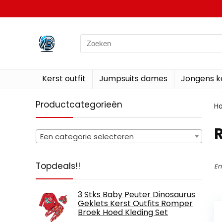
Search
for:
Kerst outfit
Jumpsuits dames
Jongens k
Productcategorieën
H
Een categorie selecteren
Topdeals!!
En
3 Stks Baby Peuter Dinosaurus
Geklets Kerst Outfits Romper
Broek Hoed Kleding Set