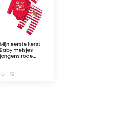
Mijn eerste kerst
Baby meisjes
jongens rode
rompertje met
gestreepte broek
en hoed 3-delige
pasgeboren
outfit