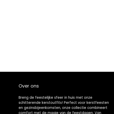
Over ons
Breng de feestelijke sfeer in huis met onze
schitterende kerstoutfits! Perfect voor kerstfeesten
en gezinsbijeenkomsten, onze collectie combineert
comfort met de magie van de feestdagen. Van