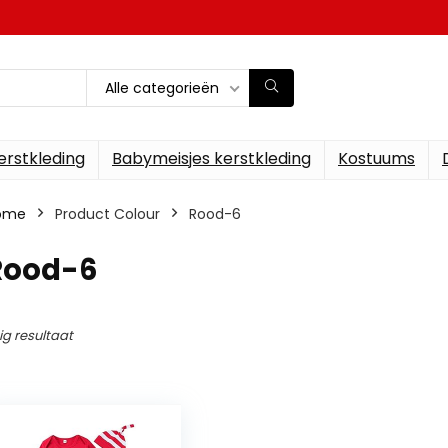
Alle categorieën
erstkleding
Babymeisjes kerstkleding
Kostuums
ome
Product Colour
‎Rood-6
‎Rood-6
ig resultaat