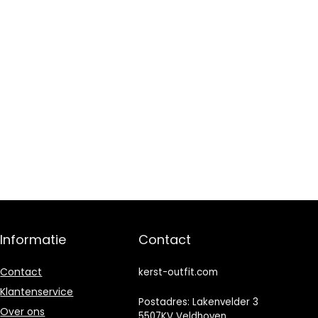
Informatie
Contact
Contact
kerst-outfit.com
Klantenservice
Postadres: Lakenvelder 3
Over ons
5507KV Veldhoven