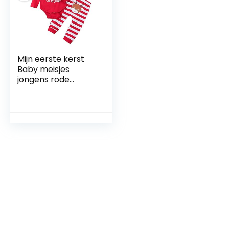
Mijn eerste kerst
Baby meisjes
jongens rode
rompertje met
gestreepte broek
en hoed 3-delige
pasgeboren outfit