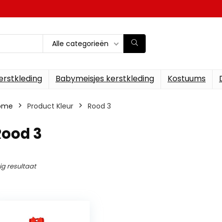
Alle categorieën
erstkleding
Babymeisjes kerstkleding
Kostuums
ome
Product Kleur
Rood 3
Rood 3
ig resultaat