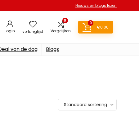
Nieuws en blogs lezen
0
0
€
0.00
Login
Vergelijken
verlanglijst
Deal van de dag
Blogs
Standaard sortering