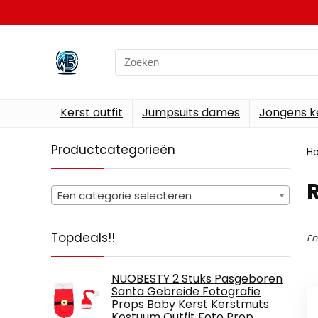
Search
for:
Kerst outfit
Jumpsuits dames
Jongens k
Productcategorieën
H
Een categorie selecteren
Topdeals!!
En
NUOBESTY 2 Stuks Pasgeboren
Santa Gebreide Fotografie
Props Baby Kerst Kerstmuts
Kostuum Outfit Foto Prop