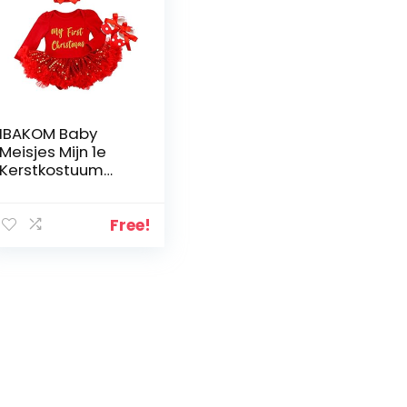
IBAKOM Baby
Meisjes Mijn 1e
Kerstkostuum
Kerstboom
Kousen Print Korte
/ Lange Mouw
Free!
Romper Jurk
Bodysuit +
Hoofdband +
Schoenen 3 Stks
Outfit