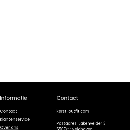
Informatie
Contact
Contact
kerst-outfit.com
Klantenservice
Postadres: Lakenvelder 3
Over ons
5507KV Veldhoven