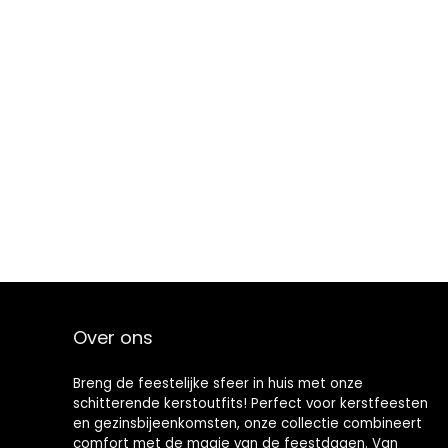
Over ons
Breng de feestelijke sfeer in huis met onze
schitterende kerstoutfits! Perfect voor kerstfeesten
en gezinsbijeenkomsten, onze collectie combineert
comfort met de magie van de feestdagen. Van