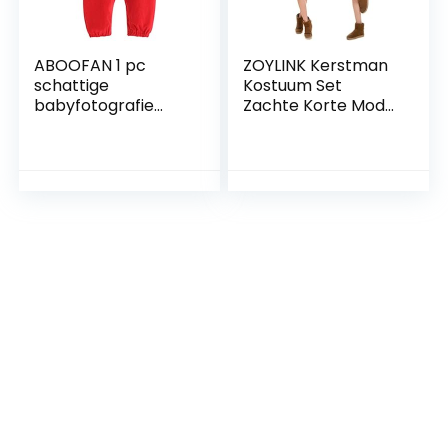
ABOOFAN 1 pc
ZOYLINK Kerstman
schattige
Kostuum Set
babyfotografie
Zachte Korte Mode
kleding kerst baby
Warm Dikke
kostuum Party
Kerstman Hoed Set
Favor.
voor Kerst Korte
Warm Dikke
Cosplay Sjaal Cap